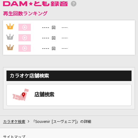
再生回数ランキング
----
1
----
回
DAMに会員登録・ログインして
カラオケをもっと楽しもう！
----
2
----
回
----
3
----
回
自宅でカラオケ歌い放題！
家族や友達と一緒に！練習にも！
カラオケ店舗検索
店舗検索
カラオケ検索
「Souvenir [スーヴェニア]」の詳細
サイトマップ