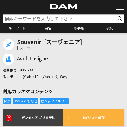
キーワード
曲名
歌手名
歌詞
Souvenir [スーヴェニア]
カラオケ検索
[ スーベニア ]
Avril Lavigne
カラオケ店舗検索
選曲番号：
4067-38
(Yeah x10) (Yeah x10) Say,
カラオケリクエスト
対応カラオケコンテンツ
全国りれき
リアルタイムで歌われている曲の一覧
デンモクアプリで予約
MYリスト保存