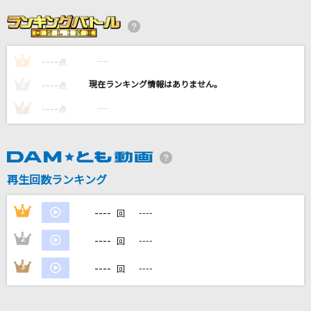
ヒプノシスマイク[Division All Stars]
劇薬中毒
＝LOVE
----
----
1
点
----
----
2
点
[生音]真夏の夜の夢
----
----
3
点
松任谷由実(荒井由実)
雷に捧ぐ
藤原泰衡(鳥海浩輔)
再生回数ランキング
[生音]高嶺の花子さん
----
1
----
回
back number
----
2
----
回
もっと見る
----
3
----
回
DAMの新曲・ランキングなど
カラオケ最新情報をチェック！