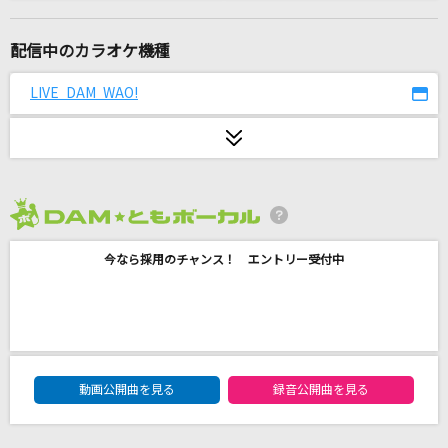
FMP
B'z
配信中のカラオケ機種
GIRLS' LEGEND U
LIVE DAM WAO!
スペシャルウィーク(CV.和氣あず未)・サイレンススズカ(CV.高野麻里
佳)・トウカイテイオー(CV.Machico)・マルゼンスキー(CV.Lynn)・オグリ
キャップ(CV.高柳知葉)・ゴールドシップ(CV.上田瞳)・ウオッカ(CV.大橋
彩香)・ダイワスカーレット(CV.木村千咲)…
木星 feat. 稲葉浩志
2026年8月度
福山雅治
今なら採用のチャンス！ エントリー受付中
ANIMA
ReoNa
New Message
DAM★ともボーカルエントリーランキング
B'z
動画公開曲を見る
録音公開曲を見る
ヒプノシスマイク -Division Battle Anthem- +