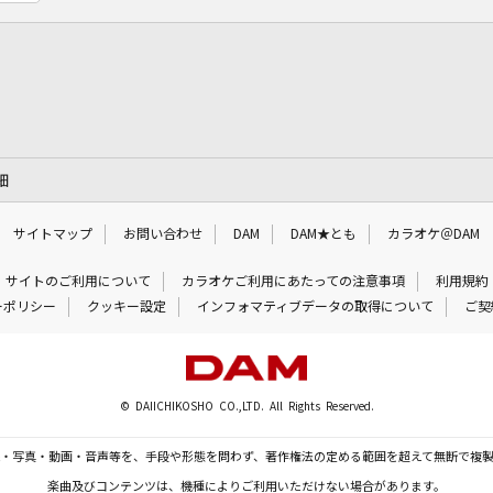
細
サイトマップ
お問い合わせ
DAM
DAM★とも
カラオケ＠DAM
サイトのご利用について
カラオケご利用にあたっての注意事項
利用規約
ーポリシー
クッキー設定
インフォマティブデータの取得について
ご契
© DAIICHIKOSHO CO.,LTD. All Rights Reserved.
・写真・動画・音声等を、手段や形態を問わず、著作権法の定める範囲を超えて無断で複
楽曲及びコンテンツは、機種によりご利用いただけない場合があります。