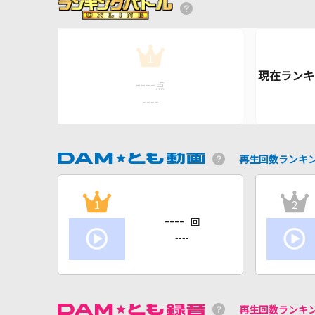
1
----
点
----
再生回数ランキ
1
2
----
回
----
再生回数ランキ