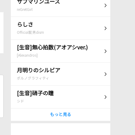
サブマリンユース
reGretGirl
らしさ
Official髭男dism
[生音]無心拍数(アオアシver.)
[Alexandros]
月明りのシルビア
ポルノグラフィティ
[生音]硝子の瞳
シド
もっと見る