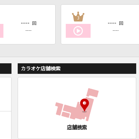
3
----
----
回
回
----
----
カラオケ店舗検索
店舗検索