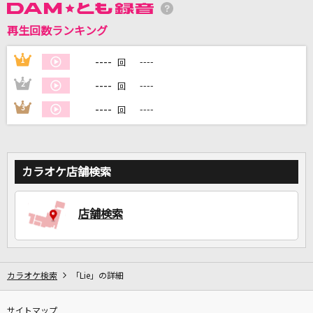
再生回数ランキング
DAMに会員登録・ログインして
カラオケをもっと楽しもう！
----
1
----
回
----
2
----
回
----
3
----
回
自宅でカラオケ歌い放題！
家族や友達と一緒に！練習にも！
カラオケ店舗検索
店舗検索
カラオケ検索
「Lie」の詳細
サイトマップ