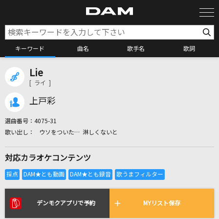
キーワード
曲名
歌手名
歌詞
Lie
カラオケ検索
[ ライ ]
上戸彩
カラオケ店舗検索
選曲番号：
4075-31
ウソをついた… 淋しくないと
カラオケリクエスト
対応カラオケコンテンツ
全国りれき
リアルタイムで歌われている曲の一覧
デンモクアプリで予約
MYリスト保存