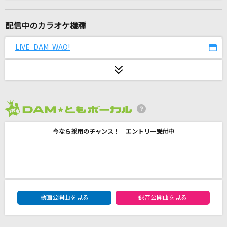
あゝ無情
アン・ルイス
配信中のカラオケ機種
夢中
LIVE DAM WAO!
BE:FIRST
BELIEVERS
ASH DA HERO
2026年8月度
[生音]もう恋なんてしない
今なら採用のチャンス！ エントリー受付中
槇原敬之(Makihara)
ノーダウト
Official髭男dism
DAM★ともボーカルエントリーランキング
愛とか恋とか
動画公開曲を見る
録音公開曲を見る
Novelbright