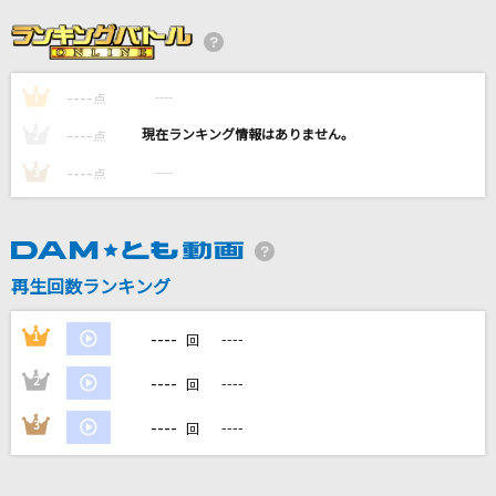
あいうえおんがく♪
GReeeeN
----
----
1
[生音]クリスマスキャロルの頃には
点
稲垣潤一
----
----
2
点
----
----
3
点
[生音]水平線
back number
[生音]あぁ… あんた川
再生回数ランキング
石川さゆり
----
1
----
回
もっと見る
----
2
----
回
DAMの新曲・ランキングなど
----
3
----
回
カラオケ最新情報をチェック！