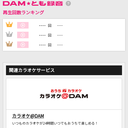
再生回数ランキング
DAMに会員登録・ログインして
カラオケをもっと楽しもう！
----
1
----
回
----
2
----
回
----
3
----
回
自宅でカラオケ歌い放題！
家族や友達と一緒に！練習にも！
関連カラオケサービス
カラオケ@DAM
いつものカラオケが24時間いつでもおうちで楽しめる！