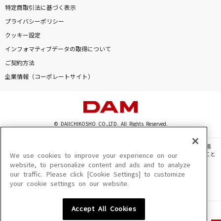
特定商取引法に基づく表示
プライバシーポリシー
クッキー設定
インフォマティブデータの取得について
ご契約方法
企業情報（コーポレートサイト）
© DAIICHIKOSHO CO.,LTD. All Rights Reserved.
このサイトに掲載されている一切の文章・画像・写真・動画・音声等を、手段や形態
を問わず、著作権法の定める範囲を超えて無断で複製、転載、ファイル化などすること
We use cookies to improve your experience on our
を禁じます。
website, to personalize content and ads and to analyze
our traffic. Please click [Cookie Settings] to customize
楽曲及びコンテンツは、機種によりご利用いただけない場合があります。
your cookie settings on our website.
楽曲及びコンテンツの配信日、配信内容が変更になる場合があります。
楽曲によりMYリスト保存ができない場合があります。
Accept All Cookies
JASRAC許諾番号
6602250213Y31015 6602250112Y38026 6602250240Y31015