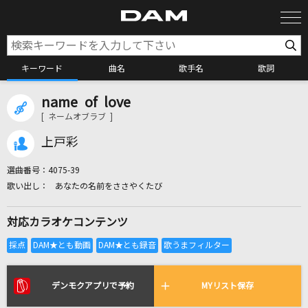
キーワード
曲名
歌手名
歌詞
name of love
カラオケ検索
[ ネームオブラブ ]
上戸彩
カラオケ店舗検索
選曲番号：
4075-39
あなたの名前をささやくたび
カラオケリクエスト
対応カラオケコンテンツ
全国りれき
リアルタイムで歌われている曲の一覧
デンモクアプリで予約
MYリスト保存