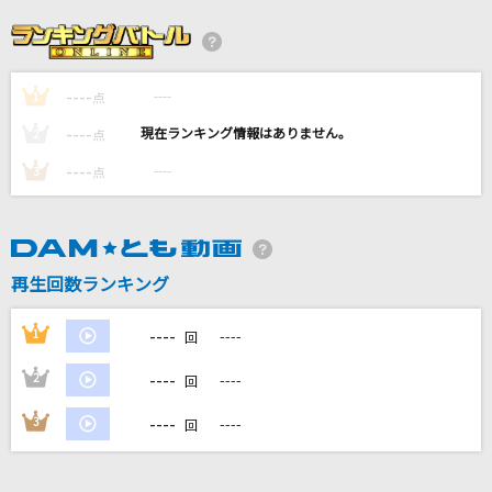
[生音]I Want You Back [帰ってほしいの]
The Jackson 5(The Jacksons)
----
----
1
ハレンチ
点
ちゃんみな
----
----
2
点
----
----
3
点
ブリキノダンス
Ado
赤春花 (feat. 幾田りら)
再生回数ランキング
sumika
----
1
----
回
もっと見る
----
2
----
回
DAMの新曲・ランキングなど
----
3
----
回
カラオケ最新情報をチェック！