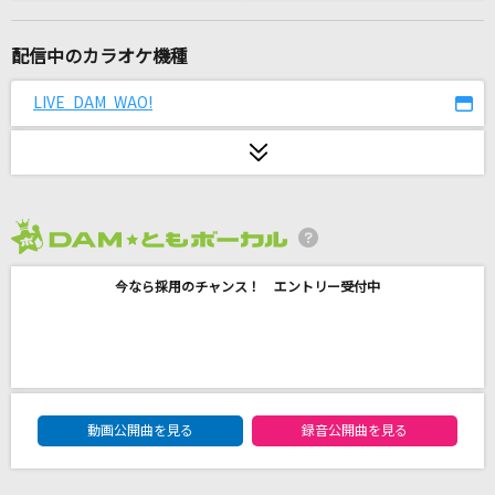
ツツジの枯れる頃には
おいしくるメロンパン
配信中のカラオケ機種
瀬戸の花嫁
LIVE DAM WAO!
小柳ルミ子(rumico)
おかえり
Tani Yuuki
2026年8月度
ダーリン
今なら採用のチャンス！ エントリー受付中
Mrs. GREEN APPLE
[生音]揺れる想い
ZARD
DAM★ともボーカルエントリーランキング
六本木心中
動画公開曲を見る
録音公開曲を見る
アン・ルイス