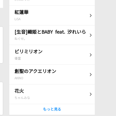
紅蓮華
LiSA
[生音]織姫とBABY feat. 汐れいら
ねぐせ。
ビリミリオン
優里
創聖のアクエリオン
AKINO
花火
ちゃんみな
もっと見る