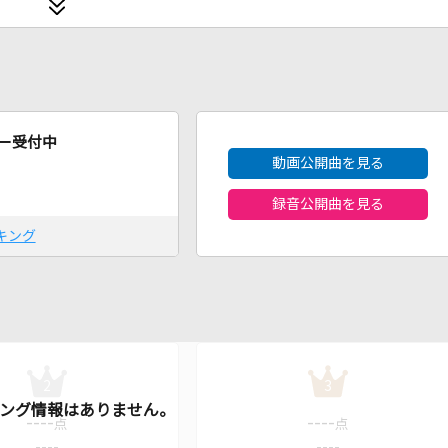
2026年8月度
ー受付中
動画公開曲を見る
録音公開曲を見る
キング
2
3
----
----
点
点
----
----