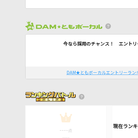
今なら採用のチャンス！ エントリ
DAM★ともボーカルエントリーラン
1
----
点
----