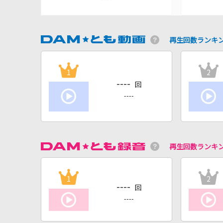
再生回数ランキ
1
2
----
回
----
再生回数ランキ
1
2
----
回
----