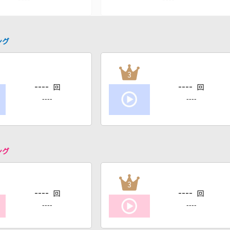
ング
3
----
----
回
回
----
----
ング
3
----
----
回
回
----
----