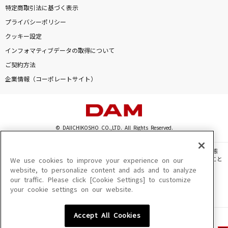
特定商取引法に基づく表示
プライバシーポリシー
クッキー設定
インフォマティブデータの取得について
ご契約方法
企業情報（コーポレートサイト）
© DAIICHIKOSHO CO.,LTD. All Rights Reserved.
このサイトに掲載されている一切の文章・画像・写真・動画・音声等を、手段や形態
を問わず、著作権法の定める範囲を超えて無断で複製、転載、ファイル化などすること
We use cookies to improve your experience on our
を禁じます。
website, to personalize content and ads and to analyze
our traffic. Please click [Cookie Settings] to customize
楽曲及びコンテンツは、機種によりご利用いただけない場合があります。
your cookie settings on our website.
楽曲及びコンテンツの配信日、配信内容が変更になる場合があります。
楽曲によりMYリスト保存ができない場合があります。
Accept All Cookies
JASRAC許諾番号
6602250213Y31015 6602250112Y38026 6602250240Y31015