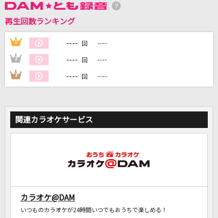
再生回数ランキング
DAMに会員登録・ログインして
カラオケをもっと楽しもう！
----
1
----
回
----
2
----
回
----
3
----
回
自宅でカラオケ歌い放題！
家族や友達と一緒に！練習にも！
関連カラオケサービス
カラオケ@DAM
いつものカラオケが24時間いつでもおうちで楽しめる！