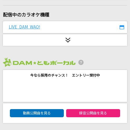
[オリカラ]銀の龍の背に乗って
中島みゆき
配信中のカラオケ機種
[生音]雪月花
LIVE DAM WAO!
ヤングスキニー
ゼロイチキセキ
南條愛乃
2026年8月度
NEVER LET YOU GO
今なら採用のチャンス！ エントリー受付中
B'z
[生音]366日
HY
DAM★ともボーカルエントリーランキング
[生音]また明日...
動画公開曲を見る
録音公開曲を見る
JUJU