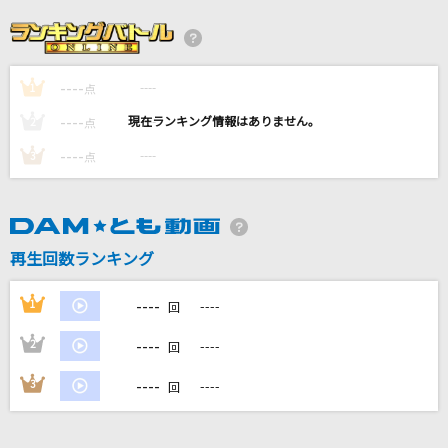
knit
Homecomings
----
----
1
新しい恋人達に
点
back number
----
----
2
点
----
----
3
点
無敵なハート
倉木麻衣
欲望に満ちた青年団
再生回数ランキング
ONE OK ROCK
----
1
----
回
もっと見る
----
2
----
回
DAMの新曲・ランキングなど
----
3
----
回
カラオケ最新情報をチェック！