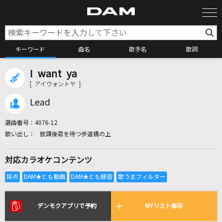
キーワード
曲名
歌手名
歌詞
I want ya
カラオケ検索
[ アイウォントヤ ]
Lead
カラオケ店舗検索
選曲番号：
4076-12
放課後君を待つ歩道橋の上
カラオケリクエスト
対応カラオケコンテンツ
全国りれき
リアルタイムで歌われている曲の一覧
デンモクアプリで予約
MYリスト保存