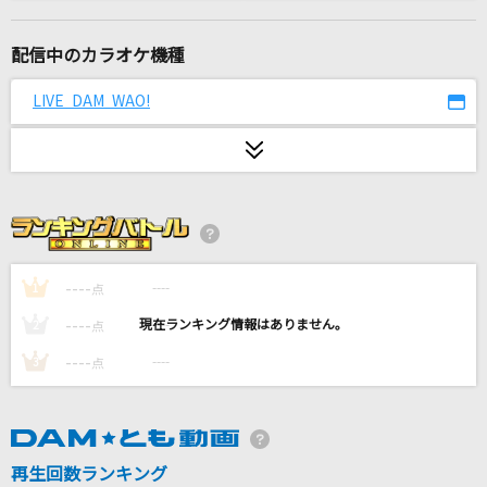
[生音]唇よ、熱く君を語れ
渡辺真知子
配信中のカラオケ機種
[生音]もう恋なんてしない
LIVE DAM WAO!
槇原敬之(Makihara)
薔薇の鎖
西城秀樹
Flower Cloud
SixTONES
----
----
1
点
----
----
2
点
愛し君へ
----
----
3
点
森山直太朗(直太朗)
火種
キタニタツヤ
再生回数ランキング