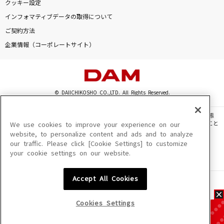
クッキー設定
インフォマティブデータの取得について
ご契約方法
企業情報（コーポレートサイト）
© DAIICHIKOSHO CO.,LTD. All Rights Reserved.
このサイトに掲載されている一切の文章・画像・写真・動画・音声等を、手段や形態
を問わず、著作権法の定める範囲を超えて無断で複製、転載、ファイル化などすること
We use cookies to improve your experience on our
を禁じます。
website, to personalize content and ads and to analyze
our traffic. Please click [Cookie Settings] to customize
楽曲及びコンテンツは、機種によりご利用いただけない場合があります。
your cookie settings on our website.
楽曲及びコンテンツの配信日、配信内容が変更になる場合があります。
楽曲によりMYリスト保存ができない場合があります。
Accept All Cookies
JASRAC許諾番号
6602250213Y31015 6602250112Y38026 6602250240Y31015
6602250241Y45122
Cookies Settings
NexTone許諾番号
ID000002945 ID000002947 ID000002937 ID000002938