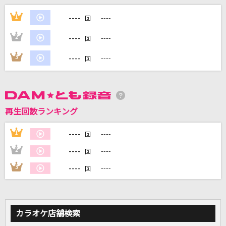
[生音]ひまわりの約束
----
1
----
回
秦 基博
----
2
----
回
I LOVE...
----
3
----
回
Official髭男dism
クスシキ
Mrs. GREEN APPLE
再生回数ランキング
TATTOO
----
1
----
回
Official髭男dism
----
2
----
回
もっと見る
----
3
----
回
DAMの新曲・ランキングなど
カラオケ最新情報をチェック！
カラオケ店舗検索