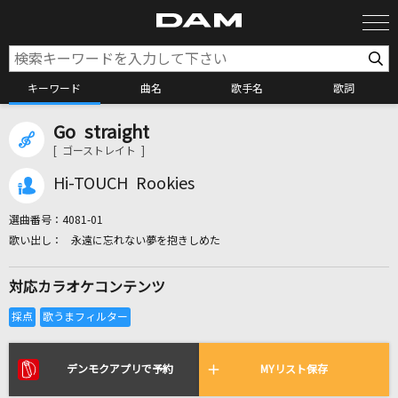
キーワード
曲名
歌手名
歌詞
Go straight
カラオケ検索
[ ゴーストレイト ]
Hi-TOUCH Rookies
カラオケ店舗検索
選曲番号：
4081-01
永遠に忘れない夢を抱きしめた
カラオケリクエスト
対応カラオケコンテンツ
全国りれき
リアルタイムで歌われている曲の一覧
デンモクアプリで予約
MYリスト保存