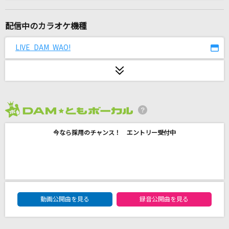
花無双
アイナ・ジ・エンド
配信中のカラオケ機種
BONBON GiRL
LIVE DAM WAO!
SARM
Blast!
TRUE
2026年8月度
[生音]Glass
今なら採用のチャンス！ エントリー受付中
河村隆一
夏夜のマジック
indigo la End
DAM★ともボーカルエントリーランキング
[生音]ロックンロール・ウィドウ
動画公開曲を見る
録音公開曲を見る
山口百恵