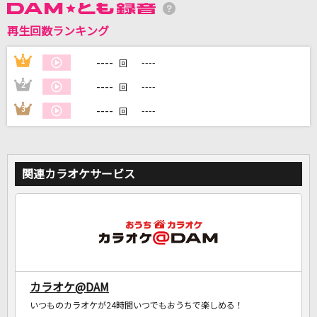
再生回数ランキング
DAMに会員登録・ログインして
カラオケをもっと楽しもう！
----
1
----
回
----
2
----
回
----
3
----
回
自宅でカラオケ歌い放題！
家族や友達と一緒に！練習にも！
関連カラオケサービス
カラオケ@DAM
いつものカラオケが24時間いつでもおうちで楽しめる！