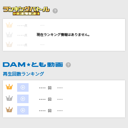
dearest.
松浦亜弥
----
----
1
好きすぎて滅！
点
M!LK
----
----
2
点
----
----
3
点
[生音]水平線
back number
夜撫でるメノウ
再生回数ランキング
Ayase
----
1
----
回
もっと見る
----
2
----
回
DAMの新曲・ランキングなど
----
3
----
回
カラオケ最新情報をチェック！