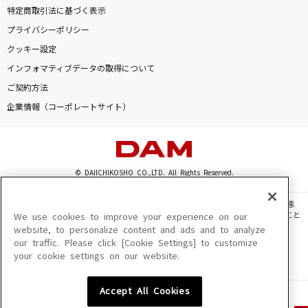
特定商取引法に基づく表示
プライバシーポリシー
クッキー設定
インフォマティブデータの取得について
ご契約方法
企業情報（コーポレートサイト）
© DAIICHIKOSHO CO.,LTD. All Rights Reserved.
このサイトに掲載されている一切の文章・画像・写真・動画・音声等を、手段や形態
を問わず、著作権法の定める範囲を超えて無断で複製、転載、ファイル化などすること
We use cookies to improve your experience on our
を禁じます。
website, to personalize content and ads and to analyze
our traffic. Please click [Cookie Settings] to customize
楽曲及びコンテンツは、機種によりご利用いただけない場合があります。
your cookie settings on our website.
楽曲及びコンテンツの配信日、配信内容が変更になる場合があります。
楽曲によりMYリスト保存ができない場合があります。
Accept All Cookies
JASRAC許諾番号
6602250213Y31015 6602250112Y38026 6602250240Y31015