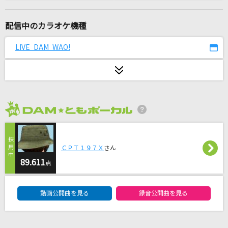
言っとくけど、この感情は恋じゃないからっ！
点染テンセイ少女。
配信中のカラオケ機種
lulu.
LIVE DAM WAO!
Mrs. GREEN APPLE
Look up to the sky
緋田美琴(CV.山根綺)
2026年8月度
[生音]又三郎
ヨルシカ
ＣＰＴ１９７Ｘ
さん
[生音]紫煙
89.611
点
神野美伽
DAM★ともボーカルエントリーランキング
動画公開曲を見る
録音公開曲を見る
SUMMER TIME GONE
倉木麻衣