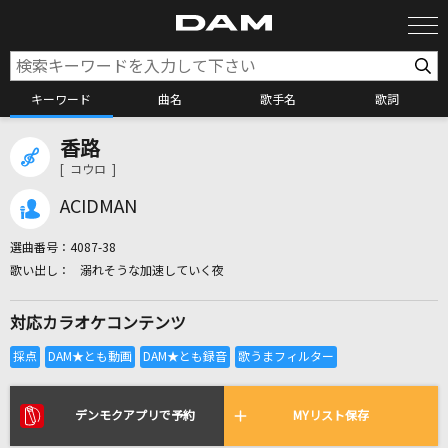
キーワード
曲名
歌手名
歌詞
香路
カラオケ検索
[ コウロ ]
ACIDMAN
カラオケ店舗検索
選曲番号：
4087-38
溺れそうな加速していく夜
カラオケリクエスト
対応カラオケコンテンツ
全国りれき
リアルタイムで歌われている曲の一覧
デンモクアプリで予約
MYリスト保存