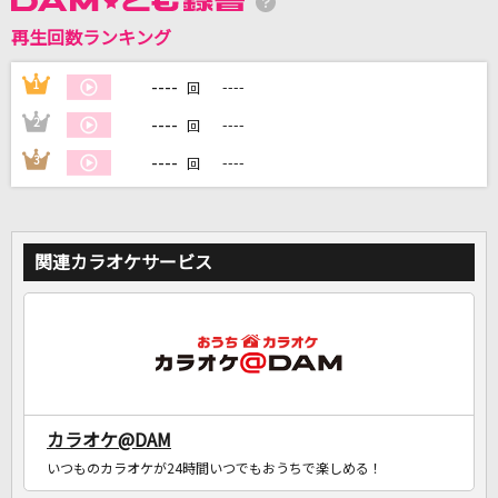
再生回数ランキング
DAMに会員登録・ログインして
カラオケをもっと楽しもう！
----
1
----
回
----
2
----
回
----
3
----
回
自宅でカラオケ歌い放題！
家族や友達と一緒に！練習にも！
関連カラオケサービス
カラオケ@DAM
いつものカラオケが24時間いつでもおうちで楽しめる！