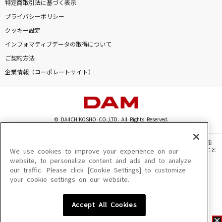
特定商取引法に基づく表示
プライバシーポリシー
クッキー設定
インフォマティブデータの取得について
ご契約方法
企業情報（コーポレートサイト）
© DAIICHIKOSHO CO.,LTD. All Rights Reserved.
このサイトに掲載されている一切の文章・画像・写真・動画・音声等を、手段や形態
を問わず、著作権法の定める範囲を超えて無断で複製、転載、ファイル化などすること
We use cookies to improve your experience on our
を禁じます。
website, to personalize content and ads and to analyze
our traffic. Please click [Cookie Settings] to customize
楽曲及びコンテンツは、機種によりご利用いただけない場合があります。
your cookie settings on our website.
楽曲及びコンテンツの配信日、配信内容が変更になる場合があります。
楽曲によりMYリスト保存ができない場合があります。
Accept All Cookies
JASRAC許諾番号
6602250213Y31015 6602250112Y38026 6602250240Y31015
6602250241Y45122