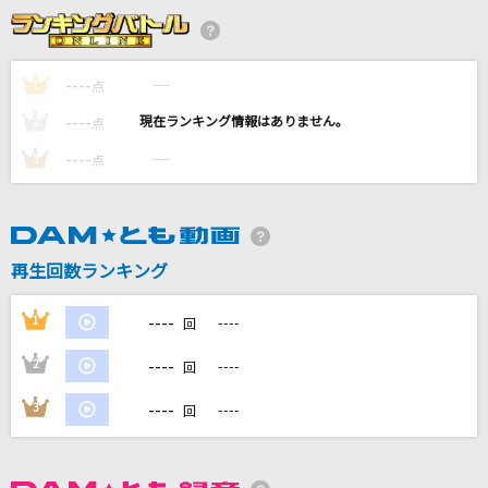
Fashionable
シーズ
----
----
1
点
[生音]わかれうた
----
----
2
点
中島みゆき
----
----
3
点
神っぽいな
ピノキオピー
Clattanoia
再生回数ランキング
OxT
----
1
----
回
もっと見る
----
2
----
回
DAMの新曲・ランキングなど
----
3
----
回
カラオケ最新情報をチェック！