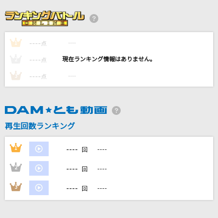
[生音]部屋
シャイトープ
----
----
1
星空のドライブ
点
松田聖子
----
----
2
点
----
----
3
点
手と手
クリープハイプ
サヨナラの意味
再生回数ランキング
乃木坂46
----
1
----
回
もっと見る
----
2
----
回
DAMの新曲・ランキングなど
----
3
----
回
カラオケ最新情報をチェック！