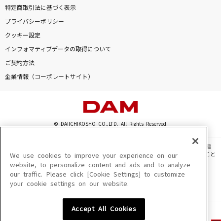
特定商取引法に基づく表示
プライバシーポリシー
クッキー設定
インフォマティブデータの取得について
ご契約方法
企業情報（コーポレートサイト）
© DAIICHIKOSHO CO.,LTD. All Rights Reserved.
このサイトに掲載されている一切の文章・画像・写真・動画・音声等を、手段や形態
を問わず、著作権法の定める範囲を超えて無断で複製、転載、ファイル化などすること
We use cookies to improve your experience on our
を禁じます。
website, to personalize content and ads and to analyze
our traffic. Please click [Cookie Settings] to customize
楽曲及びコンテンツは、機種によりご利用いただけない場合があります。
your cookie settings on our website.
楽曲及びコンテンツの配信日、配信内容が変更になる場合があります。
楽曲によりMYリスト保存ができない場合があります。
Accept All Cookies
JASRAC許諾番号
6602250213Y31015 6602250112Y38026 6602250240Y31015