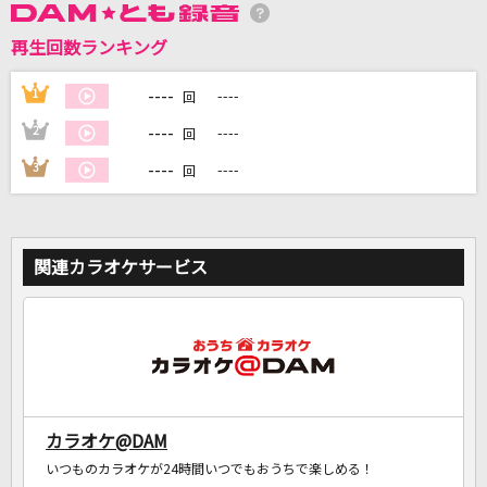
再生回数ランキング
DAMに会員登録・ログインして
カラオケをもっと楽しもう！
----
1
----
回
----
2
----
回
----
3
----
回
自宅でカラオケ歌い放題！
家族や友達と一緒に！練習にも！
関連カラオケサービス
カラオケ@DAM
いつものカラオケが24時間いつでもおうちで楽しめる！