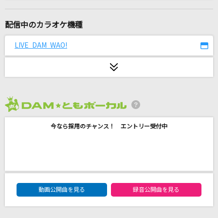
[生音]恋の終わりの名古屋にひとり
水森かおり
配信中のカラオケ機種
おいしい☆トマトのうた～ロマーノ～
LIVE DAM WAO!
イタリア=ロマーノ(CV:浪川大輔)
One Love
嵐(アラシ)
2026年8月度
because
今なら採用のチャンス！ エントリー受付中
timelesz
ぎゅっと
Sexy Zone
DAM★ともボーカルエントリーランキング
エルダーフラワー
動画公開曲を見る
録音公開曲を見る
Official髭男dism