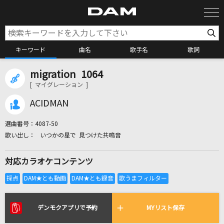
キーワード
曲名
歌手名
歌詞
migration 1064
カラオケ検索
[ マイグレーション ]
ACIDMAN
カラオケ店舗検索
選曲番号：
4087-50
いつかの星で 見つけた共鳴音
カラオケリクエスト
対応カラオケコンテンツ
全国りれき
リアルタイムで歌われている曲の一覧
デンモクアプリで予約
MYリスト保存