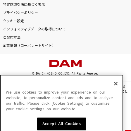
特定商取引法に基づく表示
プライバシーポリシー
クッキー設定
インフォマティブデータの取得について
ご契約方法
企業情報（コーポレートサイト）
© DAIICHIKOSHO CO.,LTD. All Rights Reserved.
このサイトに掲載されている一切の文章・画像・写真・動画・音声等を、手段や形態
を問わず、著作権法の定める範囲を超えて無断で複製、転載、ファイル化などすること
We use cookies to improve your experience on our
を禁じます。
website, to personalize content and ads and to analyze
our traffic. Please click [Cookie Settings] to customize
楽曲及びコンテンツは、機種によりご利用いただけない場合があります。
your cookie settings on our website.
楽曲及びコンテンツの配信日、配信内容が変更になる場合があります。
楽曲によりMYリスト保存ができない場合があります。
Accept All Cookies
JASRAC許諾番号
6602250213Y31015 6602250112Y38026 6602250240Y31015