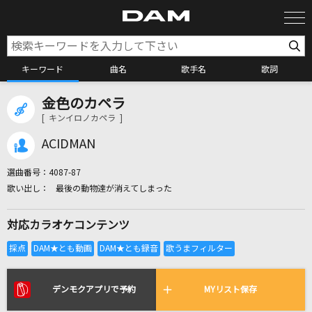
キーワード
曲名
歌手名
歌詞
金色のカペラ
カラオケ検索
[ キンイロノカペラ ]
ACIDMAN
カラオケ店舗検索
選曲番号：
4087-87
最後の動物達が消えてしまった
カラオケリクエスト
対応カラオケコンテンツ
全国りれき
リアルタイムで歌われている曲の一覧
デンモクアプリで予約
MYリスト保存