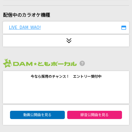
未完成讃歌
しゃいと feat.初音ミク
配信中のカラオケ機種
TONIGHT-restart from this night-[Full Spec
LIVE DAM WAO!
Edition]
桐生一馬(黒田崇矢)
[生音]20歳のめぐり逢い
シグナル
2026年8月度
3月9日
今なら採用のチャンス！ エントリー受付中
レミオロメン
[生音]スローモーション
中森明菜
DAM★ともボーカルエントリーランキング
動画公開曲を見る
録音公開曲を見る
想像以上
PRODUCE 101 JAPAN THE GIRLS