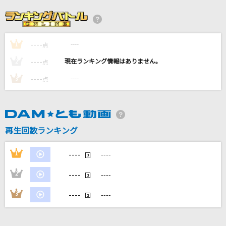
[良音]三日月
絢香
----
----
1
点
[生音]Like A Virgin [ライク・ア・ヴァージン]
----
----
2
点
Madonna
----
----
3
点
[生音]ラブ・ストーリーは突然に
小田和正
再生回数ランキング
青春病
藤井 風
----
1
----
回
もっと見る
----
2
----
回
----
3
----
回
DAMの新曲・ランキングなど
カラオケ最新情報をチェック！