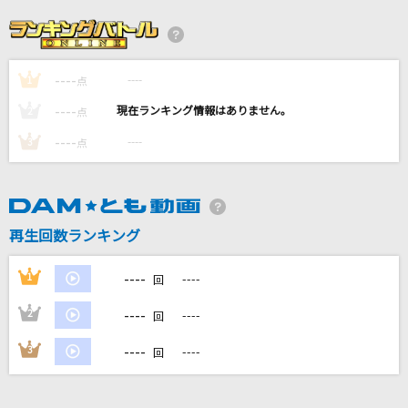
I LOVE...
Official髭男dism
----
----
1
[生音]I LOVE YOU
点
尾崎豊
----
----
2
点
----
----
3
点
LOVE涙色
松浦亜弥
[生音]I LOVE YOU
再生回数ランキング
尾崎豊
----
1
----
回
もっと見る
----
2
----
回
DAMの新曲・ランキングなど
----
3
----
回
カラオケ最新情報をチェック！