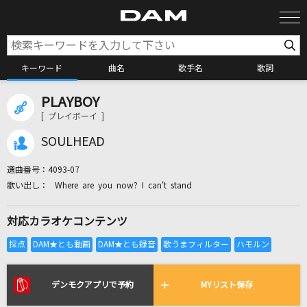
キーワード
曲名
歌手名
歌詞
PLAYBOY
カラオケ検索
[ プレイボーイ ]
SOULHEAD
カラオケ店舗検索
選曲番号：
4093-07
Where are you now? I can't stand
カラオケリクエスト
対応カラオケコンテンツ
全国りれき
リアルタイムで歌われている曲の一覧
デンモクアプリで予約
MYリスト保存