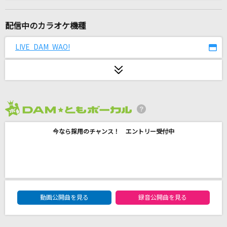
ユキトキ
やなぎなぎ
配信中のカラオケ機種
ケセラセラ
LIVE DAM WAO!
Mrs. GREEN APPLE
花束
back number
2026年8月度
リフレイン
今なら採用のチャンス！ エントリー受付中
三代目 J SOUL BROTHERS from EXILE TRIBE
夏の影
Mrs. GREEN APPLE
DAM★ともボーカルエントリーランキング
Perfume of love
動画公開曲を見る
録音公開曲を見る
globe