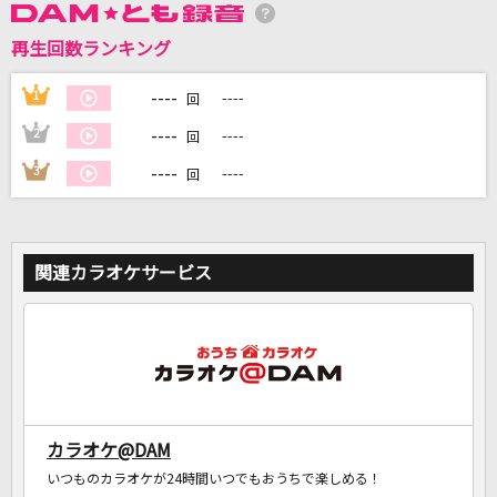
再生回数ランキング
DAMに会員登録・ログインして
カラオケをもっと楽しもう！
----
1
----
回
----
2
----
回
----
3
----
回
自宅でカラオケ歌い放題！
家族や友達と一緒に！練習にも！
関連カラオケサービス
カラオケ@DAM
いつものカラオケが24時間いつでもおうちで楽しめる！