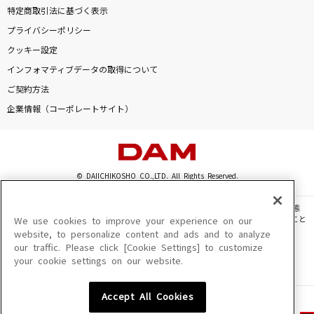
特定商取引法に基づく表示
プライバシーポリシー
クッキー設定
インフォマティブデータの取得について
ご契約方法
企業情報（コーポレートサイト）
© DAIICHIKOSHO CO.,LTD. All Rights Reserved.
このサイトに掲載されている一切の文章・画像・写真・動画・音声等を、手段や形態
を問わず、著作権法の定める範囲を超えて無断で複製、転載、ファイル化などすること
We use cookies to improve your experience on our
を禁じます。
website, to personalize content and ads and to analyze
our traffic. Please click [Cookie Settings] to customize
楽曲及びコンテンツは、機種によりご利用いただけない場合があります。
your cookie settings on our website.
楽曲及びコンテンツの配信日、配信内容が変更になる場合があります。
楽曲によりMYリスト保存ができない場合があります。
Accept All Cookies
JASRAC許諾番号
6602250213Y31015 6602250112Y38026 6602250240Y31015