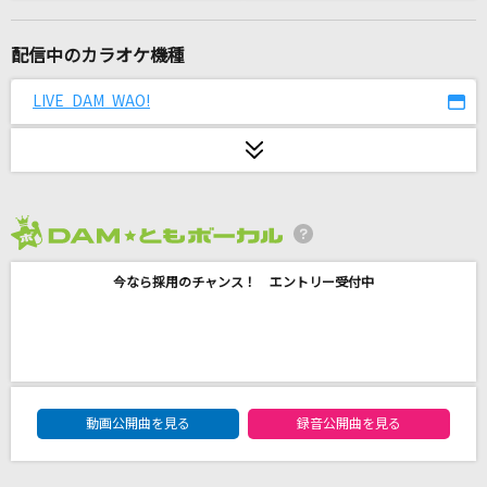
[生音]粉雪
レミオロメン
配信中のカラオケ機種
セントレイ
LIVE DAM WAO!
サカナクション
Subtitle
Official髭男dism
2026年8月度
クスシキ
今なら採用のチャンス！ エントリー受付中
Mrs. GREEN APPLE
千本桜
和楽器バンド
DAM★ともボーカルエントリーランキング
ふたつの唇
動画公開曲を見る
録音公開曲を見る
EXILE