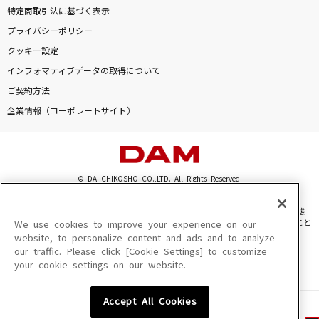
特定商取引法に基づく表示
プライバシーポリシー
クッキー設定
インフォマティブデータの取得について
ご契約方法
企業情報（コーポレートサイト）
© DAIICHIKOSHO CO.,LTD. All Rights Reserved.
このサイトに掲載されている一切の文章・画像・写真・動画・音声等を、手段や形態
を問わず、著作権法の定める範囲を超えて無断で複製、転載、ファイル化などすること
We use cookies to improve your experience on our
を禁じます。
website, to personalize content and ads and to analyze
our traffic. Please click [Cookie Settings] to customize
楽曲及びコンテンツは、機種によりご利用いただけない場合があります。
your cookie settings on our website.
楽曲及びコンテンツの配信日、配信内容が変更になる場合があります。
楽曲によりMYリスト保存ができない場合があります。
Accept All Cookies
JASRAC許諾番号
6602250213Y31015 6602250112Y38026 6602250240Y31015