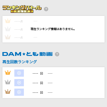
[生音]ハッピーエンド
back number
----
----
1
[生音]ツバサ
点
アンダーグラフ
----
----
2
点
----
----
3
点
Doors ～勇気の軌跡～
嵐(アラシ)
[良音]月光花
再生回数ランキング
Janne Da Arc
----
1
----
回
もっと見る
----
2
----
回
DAMの新曲・ランキングなど
----
3
----
回
カラオケ最新情報をチェック！