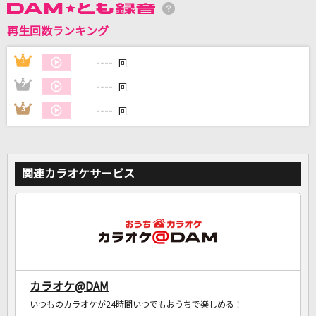
再生回数ランキング
DAMに会員登録・ログインして
カラオケをもっと楽しもう！
----
1
----
回
----
2
----
回
----
3
----
回
自宅でカラオケ歌い放題！
家族や友達と一緒に！練習にも！
関連カラオケサービス
カラオケ@DAM
いつものカラオケが24時間いつでもおうちで楽しめる！