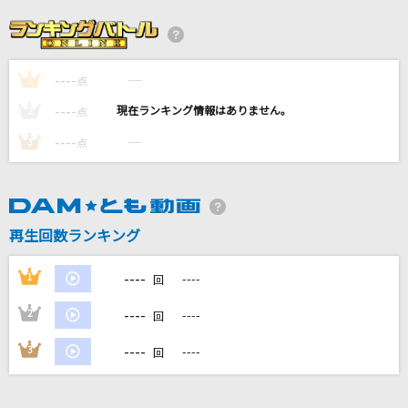
抱きしめたい
Mr.Children
----
----
1
[生音]プライド革命
点
CHiCO with HoneyWorks
----
----
2
点
----
----
3
点
カメレオン
すりぃ
Vivid Colors
再生回数ランキング
L'Arc-en-Ciel
----
1
----
回
もっと見る
----
2
----
回
DAMの新曲・ランキングなど
----
3
----
回
カラオケ最新情報をチェック！