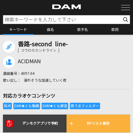
キーワード
曲名
歌手名
歌詞
香路-second line-
カラオケ検索
[ コウロセカンドライン ]
ACIDMAN
カラオケ店舗検索
選曲番号：
4097-04
溺れそうな加速していく夜
カラオケリクエスト
対応カラオケコンテンツ
全国りれき
リアルタイムで歌われている曲の一覧
デンモクアプリで予約
MYリスト保存