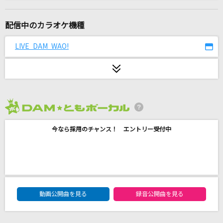
[プロオケ]また君に恋してる
坂本冬美
配信中のカラオケ機種
踊り子
LIVE DAM WAO!
Vaundy
青い果実
山口百恵
2026年8月度
黒き氷塊の楼閣
今なら採用のチャンス！ エントリー受付中
藤原泰衡(鳥海浩輔)
[生音]BLOOD on FIRE(4th Anniversary LIVE)
AAA(トリプル・エー)
DAM★ともボーカルエントリーランキング
マツケンサンバⅡ
動画公開曲を見る
録音公開曲を見る
松平健(KEN MATSUDAIRA)