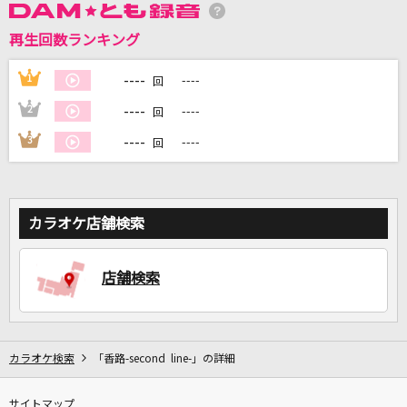
再生回数ランキング
DAMに会員登録・ログインして
カラオケをもっと楽しもう！
----
1
----
回
----
2
----
回
----
3
----
回
自宅でカラオケ歌い放題！
家族や友達と一緒に！練習にも！
カラオケ店舗検索
店舗検索
カラオケ検索
「香路-second line-」の詳細
サイトマップ