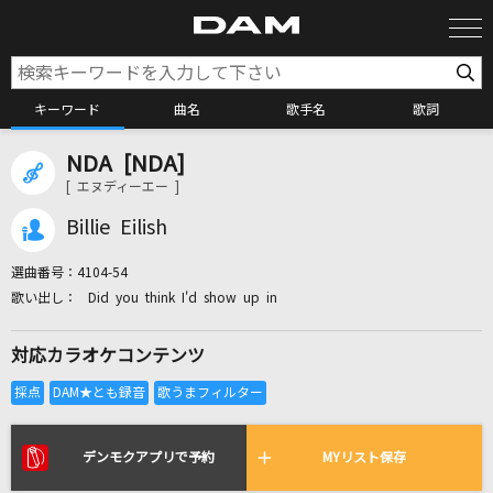
キーワード
曲名
歌手名
歌詞
NDA [NDA]
カラオケ検索
[ エヌディーエー ]
Billie Eilish
カラオケ店舗検索
選曲番号：
4104-54
Did you think I'd show up in
カラオケリクエスト
対応カラオケコンテンツ
全国りれき
リアルタイムで歌われている曲の一覧
デンモクアプリで予約
MYリスト保存