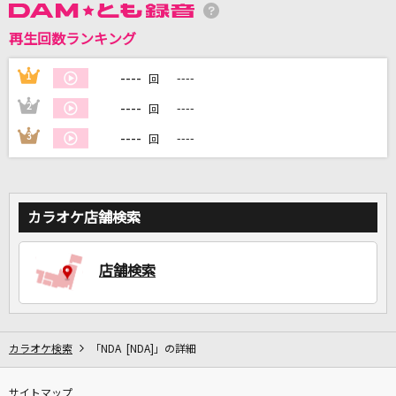
再生回数ランキング
DAMに会員登録・ログインして
カラオケをもっと楽しもう！
----
1
----
回
----
2
----
回
----
3
----
回
自宅でカラオケ歌い放題！
家族や友達と一緒に！練習にも！
カラオケ店舗検索
店舗検索
カラオケ検索
「NDA [NDA]」の詳細
サイトマップ