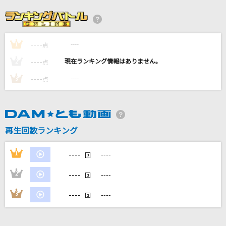
if...
DA PUMP
----
----
1
[生音]なみだの操
点
殿さまキングス
----
----
2
点
----
----
3
点
ミックスナッツ
Official髭男dism
太陽のSEASON
再生回数ランキング
安室奈美恵
----
1
----
回
もっと見る
----
2
----
回
DAMの新曲・ランキングなど
----
3
----
回
カラオケ最新情報をチェック！