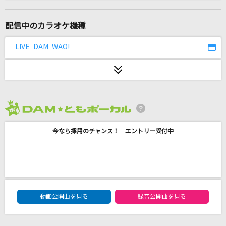
[生音]ジュリア
河村隆一
配信中のカラオケ機種
MILABO
LIVE DAM WAO!
ずっと真夜中でいいのに。
Cinderella
TOMOO
2026年8月度
[生音]1/2
今なら採用のチャンス！ エントリー受付中
川本真琴(川本真琴 feat.TIGER FAKE FUR)
太陽と月のCROSS
TWO-FORMULA
DAM★ともボーカルエントリーランキング
好きすぎて滅！
動画公開曲を見る
録音公開曲を見る
M!LK