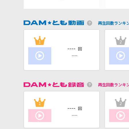
再生回数ランキ
1
2
----
回
----
再生回数ランキ
1
2
----
回
----