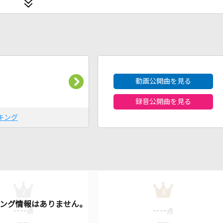
2026年8月度
動画公開曲を見る
録音公開曲を見る
キング
2
3
----
----
点
点
----
----