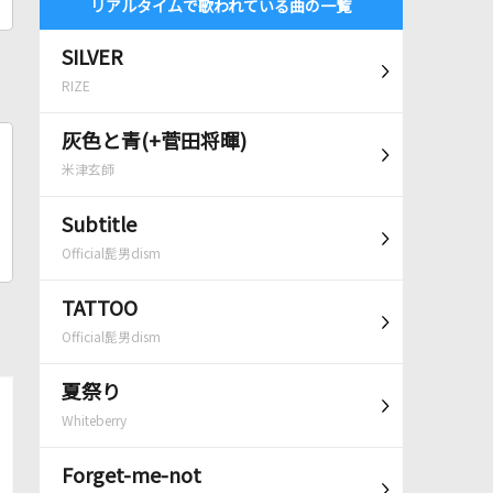
リアルタイムで歌われている曲の一覧
SILVER
RIZE
灰色と青(+菅田将暉)
米津玄師
Subtitle
Official髭男dism
TATTOO
Official髭男dism
夏祭り
Whiteberry
Forget-me-not