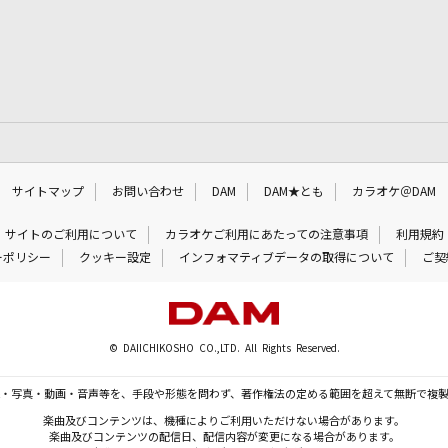
サイトマップ
お問い合わせ
DAM
DAM★とも
カラオケ＠DAM
サイトのご利用について
カラオケご利用にあたっての注意事項
利用規約
ーポリシー
クッキー設定
インフォマティブデータの取得について
ご契
© DAIICHIKOSHO CO.,LTD. All Rights Reserved.
・写真・動画・音声等を、手段や形態を問わず、著作権法の定める範囲を超えて無断で複
楽曲及びコンテンツは、機種によりご利用いただけない場合があります。
楽曲及びコンテンツの配信日、配信内容が変更になる場合があります。