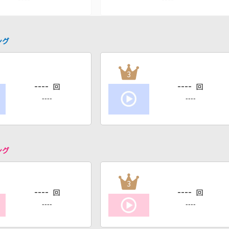
ング
3
----
----
回
回
----
----
ング
3
----
----
回
回
----
----