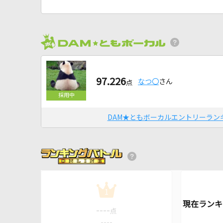
97.226
なつ〇
さん
点
DAM★ともボーカルエントリーラン
1
----
点
----