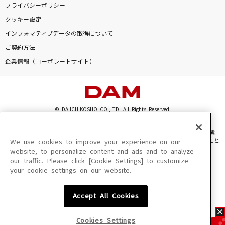
プライバシーポリシー
クッキー設定
インフォマティブデータの取得について
ご契約方法
企業情報（コーポレートサイト）
© DAIICHIKOSHO CO.,LTD. All Rights Reserved.
このサイトに掲載されている一切の文章・画像・写真・動画・音声等を、手段や形態
を問わず、著作権法の定める範囲を超えて無断で複製、転載、ファイル化などすること
We use cookies to improve your experience on our
を禁じます。
website, to personalize content and ads and to analyze
our traffic. Please click [Cookie Settings] to customize
楽曲及びコンテンツは、機種によりご利用いただけない場合があります。
your cookie settings on our website.
楽曲及びコンテンツの配信日、配信内容が変更になる場合があります。
楽曲によりMYリスト保存ができない場合があります。
Accept All Cookies
JASRAC許諾番号
6602250213Y31015 6602250112Y38026 6602250240Y31015
6602250241Y45122
Cookies Settings