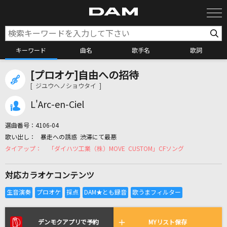
キーワード
曲名
歌手名
歌詞
[プロオケ]自由への招待
カラオケ検索
[ ジユウヘノショウタイ ]
L'Arc-en-Ciel
カラオケ店舗検索
選曲番号：
4106-04
暴走への誘惑 渋滞にて最悪
カラオケリクエスト
「ダイハツ工業（株）MOVE CUSTOM」CFソング
対応カラオケコンテンツ
全国りれき
リアルタイムで歌われている曲の一覧
デンモクアプリで予約
MYリスト保存