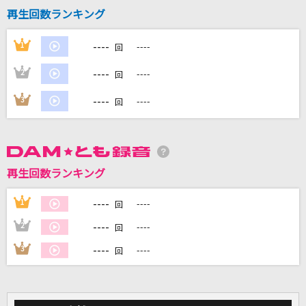
再生回数ランキング
DAMに会員登録・ログインして
----
1
----
回
カラオケをもっと楽しもう！
----
2
----
回
----
3
----
回
自宅でカラオケ歌い放題！
家族や友達と一緒に！練習にも！
再生回数ランキング
----
1
----
回
----
2
----
回
----
3
----
回