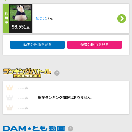
アウトサイダー
Eve
なつ〇
さん
98.551
アイネクライネ
点
米津玄師
DAM★ともボーカルエントリーランキング
動画公開曲を見る
録音公開曲を見る
フルボコ
WANIMA
イイじゃん
M!LK
----
----
1
点
もっと見る
----
----
2
点
----
----
3
点
DAMの新曲・ランキングなど
カラオケ最新情報をチェック！