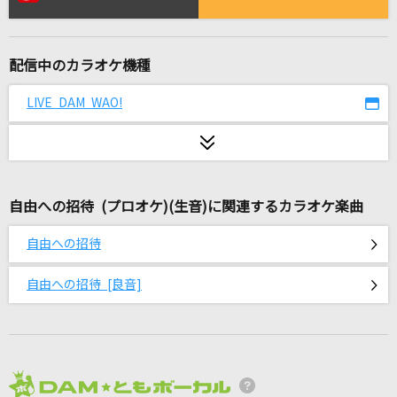
スプリットダンス
えいぷ
配信中のカラオケ機種
[生音]チャコの海岸物語
サザンオールスターズ
LIVE DAM WAO!
シルエット
KANA-BOON
自由への招待 (プロオケ)(生音)に関連するカラオケ楽曲
unravel
TK from 凛として時雨
自由への招待
ハッピーエンド
自由への招待 [良音]
back number
ギャンブル
syudou
2026年8月度