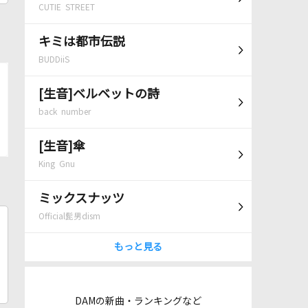
CUTIE STREET
キミは都市伝説
BUDDiiS
[生音]ベルベットの詩
back number
[生音]傘
King Gnu
ミックスナッツ
Official髭男dism
もっと見る
DAMの新曲・ランキングなど