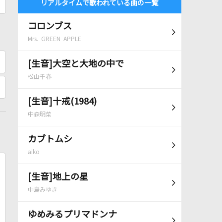
リアルタイムで歌われている曲の一覧
コロンブス
Mrs. GREEN APPLE
[生音]大空と大地の中で
松山千春
[生音]十戒(1984)
中森明菜
カブトムシ
aiko
[生音]地上の星
中島みゆき
ゆめみるプリマドンナ