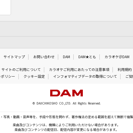
サイトマップ
お問い合わせ
DAM
DAM★とも
カラオケ＠DAM
サイトのご利用について
カラオケご利用にあたっての注意事項
利用規約
ーポリシー
クッキー設定
インフォマティブデータの取得について
ご契
© DAIICHIKOSHO CO.,LTD. All Rights Reserved.
・写真・動画・音声等を、手段や形態を問わず、著作権法の定める範囲を超えて無断で複
楽曲及びコンテンツは、機種によりご利用いただけない場合があります。
楽曲及びコンテンツの配信日、配信内容が変更になる場合があります。