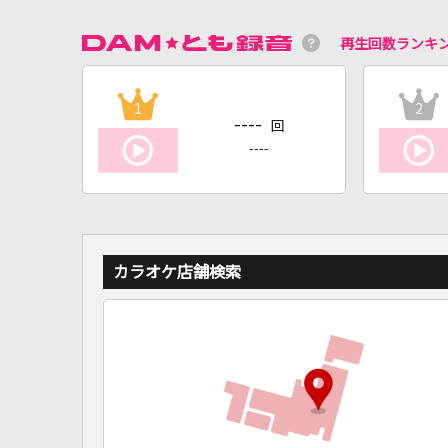
再生回数ランキ
1
2
----
回
----
カラオケ店舗検索