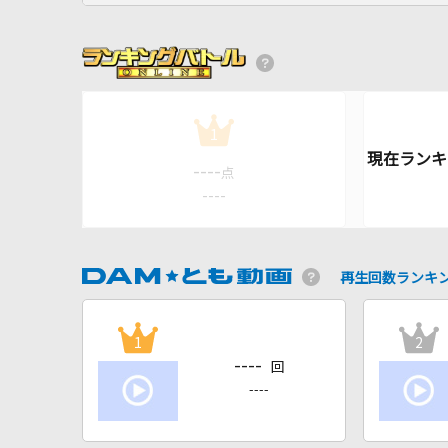
1
----
点
----
再生回数ランキ
1
2
----
回
----