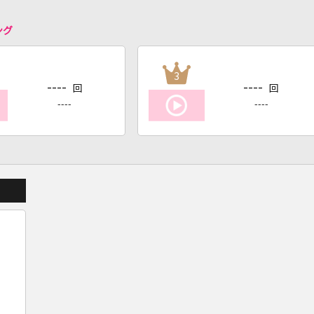
ング
3
----
----
回
回
----
----