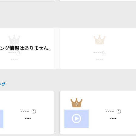
2
3
----
----
点
点
----
----
ング
3
----
----
回
回
----
----