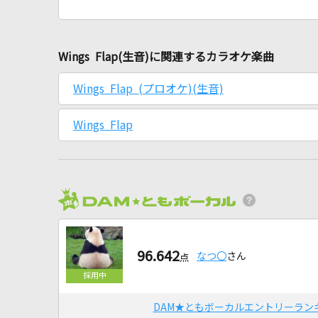
Wings Flap(生音)に関連するカラオケ楽曲
Wings Flap (プロオケ)(生音)
Wings Flap
96.642
なつ〇
さん
点
DAM★ともボーカルエントリーラン