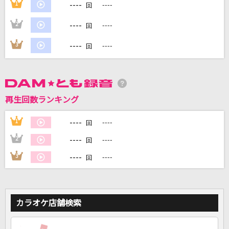
----
1
----
回
----
2
----
回
DAMに会員登録・ログインして
カラオケをもっと楽しもう！
----
3
----
回
自宅でカラオケ歌い放題！
再生回数ランキング
家族や友達と一緒に！練習にも！
----
1
----
回
----
2
----
回
----
3
----
回
カラオケ店舗検索