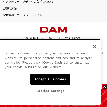
インフォマティブデータの取得について
ご契約方法
企業情報（コーポレートサイト）
© DAIICHIKOSHO CO.,LTD. All Rights Reserved.
このサイトに掲載されている一切の文章・画像・写真・動画・音声等を、手段や形態
を問わず、著作権法の定める範囲を超えて無断で複製、転載、ファイル化などすること
We use cookies to improve your experience on our
を禁じます。
website, to personalize content and ads and to analyze
our traffic. Please click [Cookie Settings] to customize
楽曲及びコンテンツは、機種によりご利用いただけない場合があります。
your cookie settings on our website.
楽曲及びコンテンツの配信日、配信内容が変更になる場合があります。
楽曲によりMYリスト保存ができない場合があります。
Accept All Cookies
JASRAC許諾番号
6602250213Y31015 6602250112Y38026 6602250240Y31015
6602250241Y45122
Cookies Settings
NexTone許諾番号
ID000002945 ID000002947 ID000002937 ID000002938