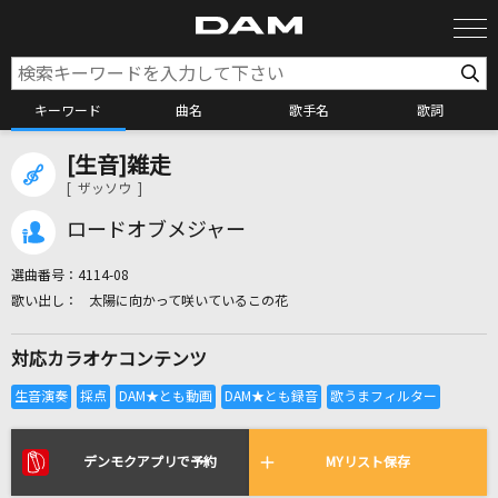
キーワード
曲名
歌手名
歌詞
[生音]雑走
カラオケ検索
[ ザッソウ ]
ロードオブメジャー
カラオケ店舗検索
選曲番号：
4114-08
太陽に向かって咲いているこの花
カラオケリクエスト
対応カラオケコンテンツ
全国りれき
リアルタイムで歌われている曲の一覧
デンモクアプリで予約
MYリスト保存