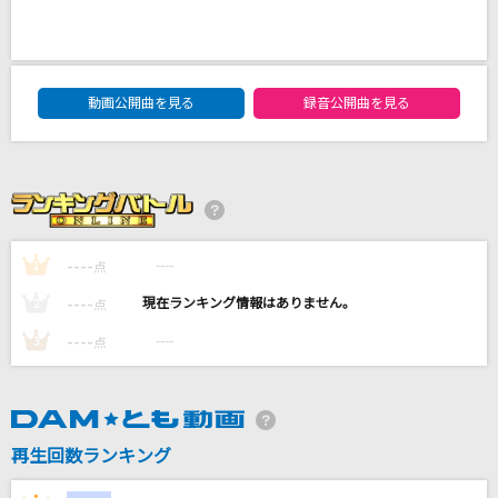
FREEDOM
西川貴教 with t.komuro
DAM★ともボーカルエントリーランキング
SPECIALZ
動画公開曲を見る
録音公開曲を見る
King Gnu
あぶく
ヨルシカ
----
----
1
点
[生音]糸
中島みゆき
----
----
2
点
----
----
3
点
もっと見る
DAMの新曲・ランキングなど
カラオケ最新情報をチェック！
再生回数ランキング