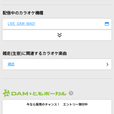
[生音]ないものねだり
KANA-BOON
配信中のカラオケ機種
しぐれの酒場
LIVE DAM WAO!
清水博正
[生音]恋
back number
雑走(生音)に関連するカラオケ楽曲
[生音]コイスルオトメ
雑走
SUPER BEAVER
Get Over
dream
2026年8月度
Your Best Friend
今なら採用のチャンス！ エントリー受付中
倉木麻衣