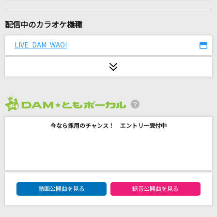
名も無き星たち
八重樫剣介(山谷祥生)・藤村衛(寺島惇太)
配信中のカラオケ機種
[生音]カシスオレンジ
LIVE DAM WAO!
Laughing Hick
[生音]やってみよう
WANIMA
2026年8月度
[生音]Sign
今なら採用のチャンス！ エントリー受付中
FLOW
[生音]僕が一番欲しかったもの
槇原敬之(Makihara)
DAM★ともボーカルエントリーランキング
隣で
動画公開曲を見る
録音公開曲を見る
マルシィ