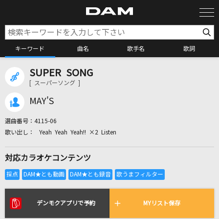
キーワード
曲名
歌手名
歌詞
SUPER SONG
カラオケ検索
[ スーパーソング ]
MAY'S
カラオケ店舗検索
選曲番号：
4115-06
Yeah Yeah Yeah!! ×2 Listen
カラオケリクエスト
対応カラオケコンテンツ
全国りれき
リアルタイムで歌われている曲の一覧
デンモクアプリで予約
MYリスト保存