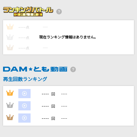
OVERLAP
Kimeru
----
----
1
とてと
点
パペットスンスン
----
----
2
点
----
----
3
点
バビロン
トーマ feat.初音ミク
セレナーデ(【推しの子】アニメバージョン)
再生回数ランキング
なとり
----
1
----
回
もっと見る
----
2
----
回
DAMの新曲・ランキングなど
----
3
----
回
カラオケ最新情報をチェック！