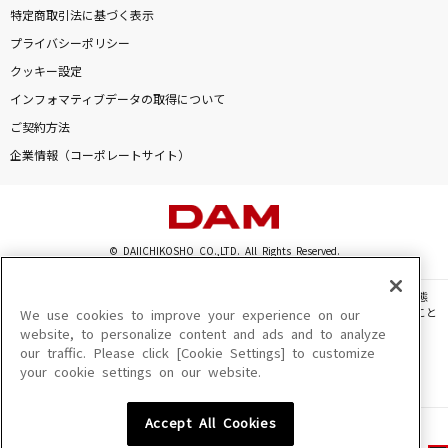
特定商取引法に基づく表示
プライバシーポリシー
クッキー設定
インフォマティブデータの取得について
ご契約方法
企業情報（コーポレートサイト）
© DAIICHIKOSHO CO.,LTD. All Rights Reserved.
このサイトに掲載されている一切の文章・画像・写真・動画・音声等を、手段や形態
を問わず、著作権法の定める範囲を超えて無断で複製、転載、ファイル化などすること
We use cookies to improve your experience on our
を禁じます。
website, to personalize content and ads and to analyze
our traffic. Please click [Cookie Settings] to customize
楽曲及びコンテンツは、機種によりご利用いただけない場合があります。
your cookie settings on our website.
楽曲及びコンテンツの配信日、配信内容が変更になる場合があります。
楽曲によりMYリスト保存ができない場合があります。
Accept All Cookies
JASRAC許諾番号
6602250213Y31015 6602250112Y38026 6602250240Y31015