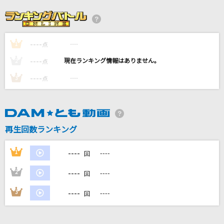
Story
AI
----
----
1
[生音]白いパラソル
点
松田聖子
----
----
2
点
----
----
3
点
[生音]晴る
ヨルシカ
[生音]純潔パラドックス
再生回数ランキング
水樹奈々
----
1
----
回
もっと見る
----
2
----
回
DAMの新曲・ランキングなど
----
3
----
回
カラオケ最新情報をチェック！