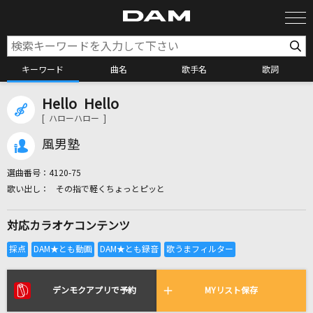
キーワード
曲名
歌手名
歌詞
Hello Hello
カラオケ検索
[ ハローハロー ]
風男塾
カラオケ店舗検索
選曲番号：
4120-75
その指で軽くちょっとピッと
カラオケリクエスト
対応カラオケコンテンツ
全国りれき
リアルタイムで歌われている曲の一覧
デンモクアプリで予約
MYリスト保存