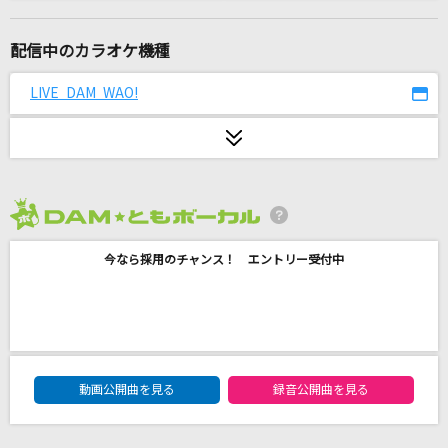
No way to say
浜崎あゆみ
配信中のカラオケ機種
LφVEST
LIVE DAM WAO!
SCREEN mode
六兆年と一夜物語
kemu feat.IA
2026年8月度
夏祭り
今なら採用のチャンス！ エントリー受付中
Whiteberry
ダンバイン とぶ
MIQ(MIO)
DAM★ともボーカルエントリーランキング
[生音]Swallowtail Butterfly～あいのうた～
動画公開曲を見る
録音公開曲を見る
YEN TOWN BAND