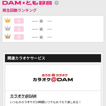
再生回数ランキング
DAMに会員登録・ログインして
カラオケをもっと楽しもう！
----
1
----
回
----
2
----
回
----
3
----
回
自宅でカラオケ歌い放題！
家族や友達と一緒に！練習にも！
関連カラオケサービス
カラオケ@DAM
いつものカラオケが24時間いつでもおうちで楽しめる！