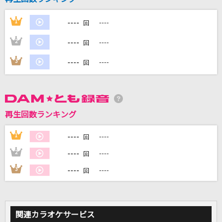
----
1
----
回
DAMに会員登録・ログインして
カラオケをもっと楽しもう！
----
2
----
回
----
3
----
回
自宅でカラオケ歌い放題！
家族や友達と一緒に！練習にも！
再生回数ランキング
----
1
----
回
----
2
----
回
----
3
----
回
関連カラオケサービス