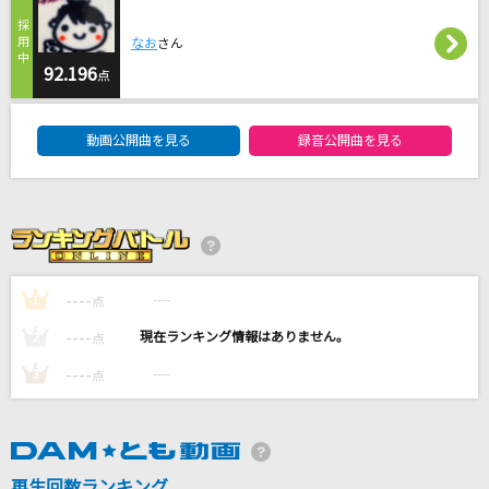
Habit
なお
さん
SEKAI NO OWARI(世界の終わり)
92.196
点
みかんハート
DAM★ともボーカルエントリーランキング
C&K
動画公開曲を見る
録音公開曲を見る
空色デイズ
中川翔子
[生音]水平線
back number
----
----
1
点
----
----
2
点
もっと見る
----
----
3
点
DAMの新曲・ランキングなど
カラオケ最新情報をチェック！
再生回数ランキング