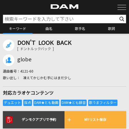
キーワード
曲名
歌手名
歌詞
DON'T LOOK BACK
カラオケ検索
[ ドントルックバック ]
globe
カラオケ店舗検索
選曲番号：
4121-60
凍えてかじかむ手にはまだ少し
カラオケリクエスト
対応カラオケコンテンツ
全国りれき
リアルタイムで歌われている曲の一覧
デンモクアプリで予約
MYリスト保存