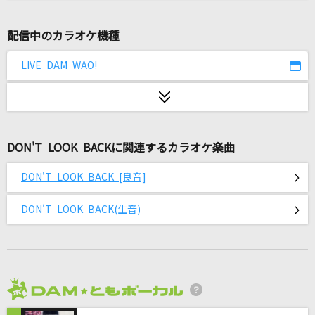
PRIDE
今井美樹
配信中のカラオケ機種
サクラウサギ
LIVE DAM WAO!
川崎鷹也
[生音]天体観測
BUMP OF CHICKEN
DON'T LOOK BACKに関連するカラオケ楽曲
Soranji
DON'T LOOK BACK [良音]
Mrs. GREEN APPLE
DON'T LOOK BACK(生音)
海の声
浦島太郎(桐谷健太)
ももいろの鍵
いよわ feat.初音ミク
2026年8月度