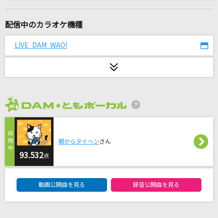
灰色と青(+菅田将暉)
米津玄師
配信中のカラオケ機種
[生音]I LOVE YOU
LIVE DAM WAO!
尾崎豊
Northern lights
林原めぐみ
2026年8月度
恋人ごっこ
マカロニえんぴつ
朝からタイヘン
さん
SIGN
93.532
点
izna
DAM★ともボーカルエントリーランキング
動画公開曲を見る
録音公開曲を見る
[生音]愛の波
マカロニえんぴつ