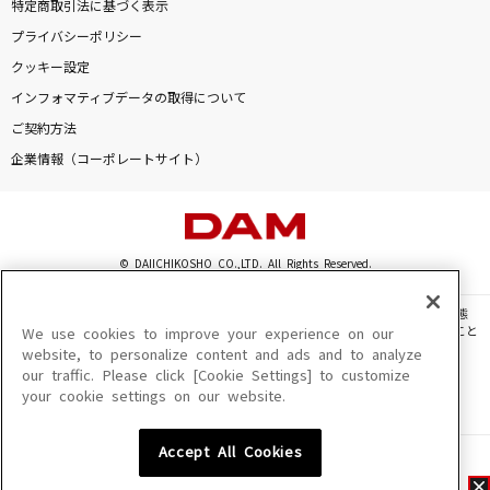
特定商取引法に基づく表示
プライバシーポリシー
クッキー設定
インフォマティブデータの取得について
ご契約方法
企業情報（コーポレートサイト）
© DAIICHIKOSHO CO.,LTD. All Rights Reserved.
このサイトに掲載されている一切の文章・画像・写真・動画・音声等を、手段や形態
を問わず、著作権法の定める範囲を超えて無断で複製、転載、ファイル化などすること
We use cookies to improve your experience on our
を禁じます。
website, to personalize content and ads and to analyze
our traffic. Please click [Cookie Settings] to customize
楽曲及びコンテンツは、機種によりご利用いただけない場合があります。
your cookie settings on our website.
楽曲及びコンテンツの配信日、配信内容が変更になる場合があります。
楽曲によりMYリスト保存ができない場合があります。
Accept All Cookies
JASRAC許諾番号
6602250213Y31015 6602250112Y38026 6602250240Y31015
6602250241Y45122