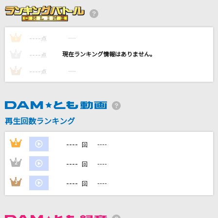
残酷な天使のテーゼ
高橋洋子
----
----
1
点
雨とペトラ
----
----
2
点
バルーン
----
----
3
点
[生音]さよならエレジー
菅田将暉
[プロオケ]桜
再生回数ランキング
コブクロ
----
1
----
回
もっと見る
----
2
----
回
DAMの新曲・ランキングなど
----
3
----
回
カラオケ最新情報をチェック！