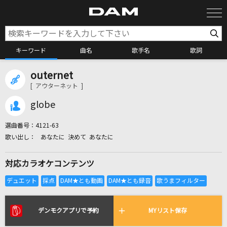
キーワード
曲名
歌手名
歌詞
outernet
カラオケ検索
[ アウターネット ]
globe
カラオケ店舗検索
選曲番号：
4121-63
あなたに 決めて あなたに
カラオケリクエスト
対応カラオケコンテンツ
全国りれき
リアルタイムで歌われている曲の一覧
デンモクアプリで予約
MYリスト保存