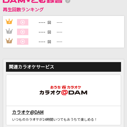
再生回数ランキング
DAMに会員登録・ログインして
カラオケをもっと楽しもう！
----
1
----
回
----
2
----
回
----
3
----
回
自宅でカラオケ歌い放題！
家族や友達と一緒に！練習にも！
関連カラオケサービス
カラオケ@DAM
いつものカラオケが24時間いつでもおうちで楽しめる！