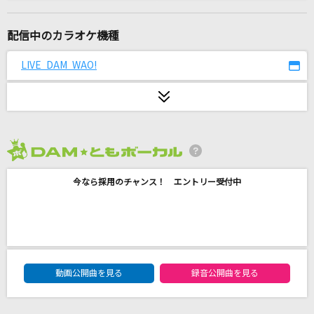
[生音]さよならエレジー
菅田将暉
配信中のカラオケ機種
Stay Alive
LIVE DAM WAO!
エミリア(CV.高橋李依)
怪獣の花唄
Vaundy
2026年8月度
「ひとりで生きられそう」って それってねえ、
褒めているの?
今なら採用のチャンス！ エントリー受付中
Juice=Juice
Real Love
Watson
DAM★ともボーカルエントリーランキング
動画公開曲を見る
録音公開曲を見る
[生音]水平線
back number