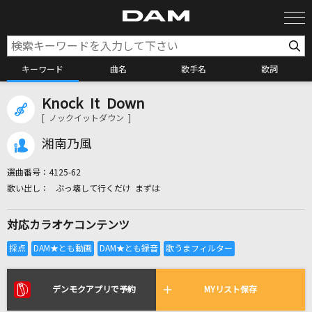
キーワード
曲名
歌手名
歌詞
Knock It Down
カラオケ検索
[ ノックイットダウン ]
湘南乃風
カラオケ店舗検索
選曲番号：
4125-62
ぶっ壊して行くだけ まずは
カラオケリクエスト
対応カラオケコンテンツ
全国りれき
リアルタイムで歌われている曲の一覧
デンモクアプリで予約
MYリスト保存