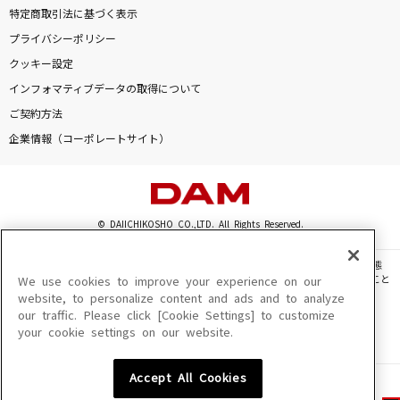
特定商取引法に基づく表示
プライバシーポリシー
クッキー設定
インフォマティブデータの取得について
ご契約方法
企業情報（コーポレートサイト）
© DAIICHIKOSHO CO.,LTD. All Rights Reserved.
このサイトに掲載されている一切の文章・画像・写真・動画・音声等を、手段や形態
を問わず、著作権法の定める範囲を超えて無断で複製、転載、ファイル化などすること
We use cookies to improve your experience on our
を禁じます。
website, to personalize content and ads and to analyze
our traffic. Please click [Cookie Settings] to customize
楽曲及びコンテンツは、機種によりご利用いただけない場合があります。
your cookie settings on our website.
楽曲及びコンテンツの配信日、配信内容が変更になる場合があります。
楽曲によりMYリスト保存ができない場合があります。
Accept All Cookies
JASRAC許諾番号
6602250213Y31015 6602250112Y38026 6602250240Y31015