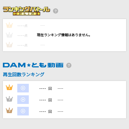
スピカ
ロクデナシ
----
----
1
点
lulu.
----
----
2
点
Mrs. GREEN APPLE
----
----
3
点
Dear…
NiziU
再生回数ランキング
糸
中島みゆき
----
1
----
回
もっと見る
----
2
----
回
----
3
----
回
DAMの新曲・ランキングなど
カラオケ最新情報をチェック！