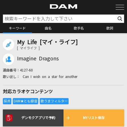
キーワード
曲名
歌手名
歌詞
My Life [マイ・ライフ]
カラオケ検索
[ マイライフ ]
Imagine Dragons
カラオケ店舗検索
選曲番号：
4127-60
Can I wish on a star for another
カラオケリクエスト
対応カラオケコンテンツ
全国りれき
リアルタイムで歌われている曲の一覧
デンモクアプリで予約
MYリスト保存