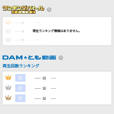
[生音]夜明けの停車場
石橋正次
----
----
1
点
Brand New
----
----
2
点
Mrs. GREEN APPLE
----
----
3
点
不革命前夜
NEE
再生回数ランキング
ウォッチドッグス
神様、僕は気づいてしまった
----
1
----
回
もっと見る
----
2
----
回
----
3
----
回
DAMの新曲・ランキングなど
カラオケ最新情報をチェック！