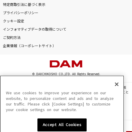
特定商取引法に基づく表示
プライバシーポリシー
クッキー設定
インフォマティブデータの取得について
ご契約方法
企業情報（コーポレートサイト）
© DAIICHIKOSHO CO.,LTD. All Rights Reserved.
このサイトに掲載されている一切の文章・画像・写真・動画・音声等を、手段や形態
を問わず、著作権法の定める範囲を超えて無断で複製、転載、ファイル化などすること
We use cookies to improve your experience on our
を禁じます。
website, to personalize content and ads and to analyze
our traffic. Please click [Cookie Settings] to customize
楽曲及びコンテンツは、機種によりご利用いただけない場合があります。
your cookie settings on our website.
楽曲及びコンテンツの配信日、配信内容が変更になる場合があります。
楽曲によりMYリスト保存ができない場合があります。
Accept All Cookies
JASRAC許諾番号
6602250213Y31015 6602250112Y38026 6602250240Y31015