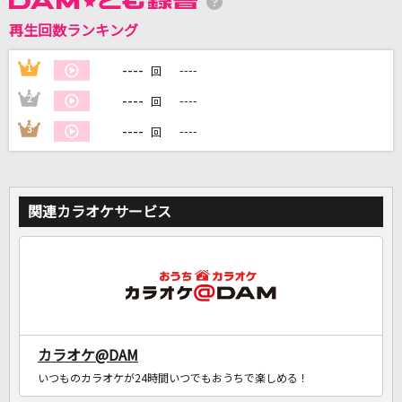
再生回数ランキング
DAMに会員登録・ログインして
カラオケをもっと楽しもう！
----
1
----
回
----
2
----
回
----
3
----
回
自宅でカラオケ歌い放題！
家族や友達と一緒に！練習にも！
関連カラオケサービス
カラオケ@DAM
いつものカラオケが24時間いつでもおうちで楽しめる！