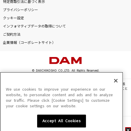
特定商取引法に基づく表示
プライバシーポリシー
クッキー設定
インフォマティブデータの取得について
ご契約方法
企業情報（コーポレートサイト）
© DAIICHIKOSHO CO.,LTD. All Rights Reserved.
このサイトに掲載されている一切の文章・画像・写真・動画・音声等を、手段や形態
を問わず、著作権法の定める範囲を超えて無断で複製、転載、ファイル化などすること
We use cookies to improve your experience on our
を禁じます。
website, to personalize content and ads and to analyze
our traffic. Please click [Cookie Settings] to customize
楽曲及びコンテンツは、機種によりご利用いただけない場合があります。
your cookie settings on our website.
楽曲及びコンテンツの配信日、配信内容が変更になる場合があります。
楽曲によりMYリスト保存ができない場合があります。
Accept All Cookies
JASRAC許諾番号
6602250213Y31015 6602250112Y38026 6602250240Y31015
6602250241Y45122