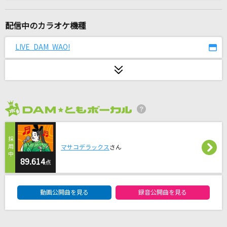
おしどり港
橘ゆうじ
配信中のカラオケ機種
あなたへ
LIVE DAM WAO!
EXILE
ギラギラ
Ado
2026年8月度
桃色片想い
松浦亜弥
マサコデラックス
さん
栄光の架橋
89.614
点
ゆず
DAM★ともボーカルエントリーランキング
動画公開曲を見る
録音公開曲を見る
NEO UNIVERSE
L'Arc-en-Ciel