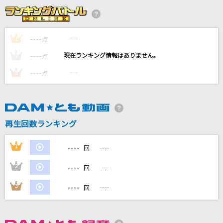
海の声
浦島太郎(桐谷健太)
----
----
1
点
面影
----
----
2
点
Novelbright
----
----
3
点
僕が一番欲しかったもの
JAY'ED
[生音]浪花節だよ人生は
再生回数ランキング
細川たかし
----
1
----
回
もっと見る
----
2
----
回
DAMの新曲・ランキングなど
----
3
----
回
カラオケ最新情報をチェック！