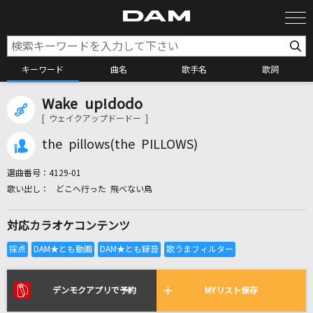
キーワード
曲名
歌手名
歌詞
Wake up!dodo
カラオケ検索
[ ウェイクアップドードー ]
the pillows(the PILLOWS)
カラオケ店舗検索
選曲番号：
4129-01
どこへ行った 飛べない鳥
カラオケリクエスト
対応カラオケコンテンツ
全国りれき
リアルタイムで歌われている曲の一覧
デンモクアプリで予約
MYリスト保存