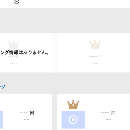
2
3
----
----
点
点
----
----
ング
3
----
----
回
回
----
----