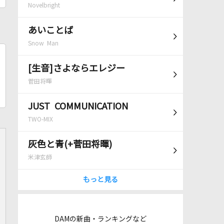
Novelbright
あいことば
Snow Man
[生音]さよならエレジー
菅田将暉
JUST COMMUNICATION
TWO-MIX
灰色と青(+菅田将暉)
米津玄師
もっと見る
DAMの新曲・ランキングなど