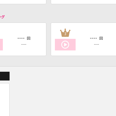
ング
3
----
----
回
回
----
----