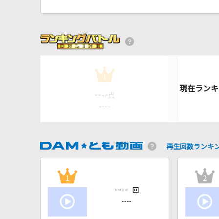
1
----
点
----
再生回数ランキ
1
2
----
回
----