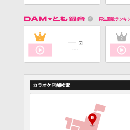
再生回数ランキ
1
2
----
回
----
カラオケ店舗検索