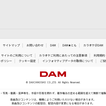
サイトマップ
お問い合わせ
DAM
DAM★とも
カラオケ＠DAM
サイトのご利用について
カラオケご利用にあたっての注意事項
利用規約
ーポリシー
クッキー設定
インフォマティブデータの取得について
ご契
© DAIICHIKOSHO CO.,LTD. All Rights Reserved.
・写真・動画・音声等を、手段や形態を問わず、著作権法の定める範囲を超えて無断で複
楽曲及びコンテンツは、機種によりご利用いただけない場合があります。
楽曲及びコンテンツの配信日、配信内容が変更になる場合があります。