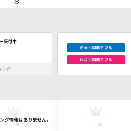
2026年8月度
ー受付中
動画公開曲を見る
録音公開曲を見る
キング
2
3
----
----
点
点
----
----