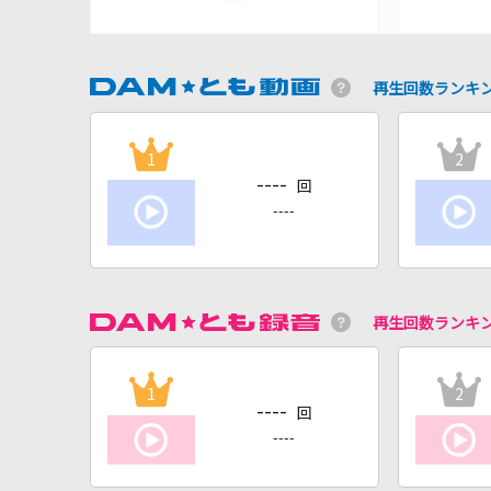
再生回数ランキ
1
2
----
回
----
再生回数ランキ
1
2
----
回
----