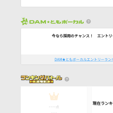
今なら採用のチャンス！ エントリ
DAM★ともボーカルエントリーラン
1
----
点
----