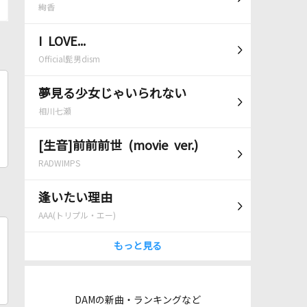
絢香
I LOVE...
Official髭男dism
夢見る少女じゃいられない
相川七瀬
[生音]前前前世 (movie ver.)
RADWIMPS
逢いたい理由
AAA(トリプル・エー)
もっと見る
DAMの新曲・ランキングなど