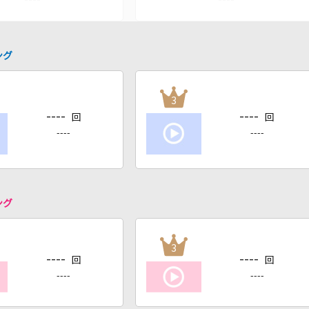
ング
3
----
----
回
回
----
----
ング
3
----
----
回
回
----
----