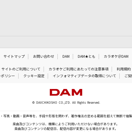
サイトマップ
お問い合わせ
DAM
DAM★とも
カラオケ＠DAM
サイトのご利用について
カラオケご利用にあたっての注意事項
利用規約
ーポリシー
クッキー設定
インフォマティブデータの取得について
ご契
© DAIICHIKOSHO CO.,LTD. All Rights Reserved.
・写真・動画・音声等を、手段や形態を問わず、著作権法の定める範囲を超えて無断で複
楽曲及びコンテンツは、機種によりご利用いただけない場合があります。
楽曲及びコンテンツの配信日、配信内容が変更になる場合があります。