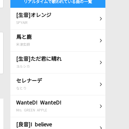
リアルタイムで歌われている曲の一覧
[生音]オレンジ
SPYAIR
馬と鹿
米津玄師
[生音]ただ君に晴れ
ヨルシカ
セレナーデ
なとり
WanteD! WanteD!
Mrs. GREEN APPLE
[良音]I believe