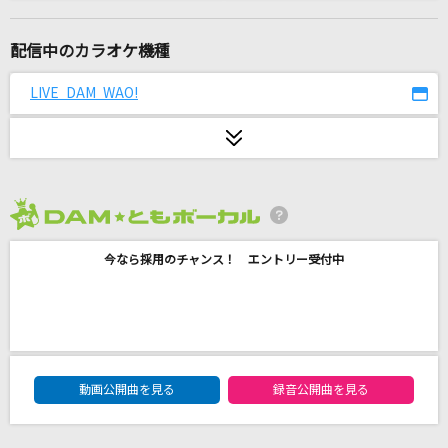
有頂天猫
キヨ
配信中のカラオケ機種
[生音]君がいるだけで
LIVE DAM WAO!
米米CLUB
オールセーブチャレンジ
香椎モイミ
2026年8月度
夜通し
今なら採用のチャンス！ エントリー受付中
音田雅則
[生音]迷い道
渡辺真知子
DAM★ともボーカルエントリーランキング
HELLO -JP Ver.-
動画公開曲を見る
録音公開曲を見る
TREASURE