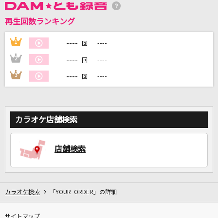
再生回数ランキング
DAMに会員登録・ログインして
カラオケをもっと楽しもう！
----
1
----
回
----
2
----
回
----
3
----
回
自宅でカラオケ歌い放題！
家族や友達と一緒に！練習にも！
カラオケ店舗検索
店舗検索
カラオケ検索
「YOUR ORDER」の詳細
サイトマップ