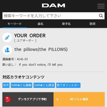
キーワード
曲名
歌手名
歌詞
YOUR ORDER
カラオケ検索
[ ユアオーダー ]
the pillows(the PILLOWS)
カラオケ店舗検索
選曲番号：
4141-33
If you don't notice, I'll tell you.
カラオケリクエスト
対応カラオケコンテンツ
全国りれき
リアルタイムで歌われている曲の一覧
デンモクアプリで予約
MYリスト保存