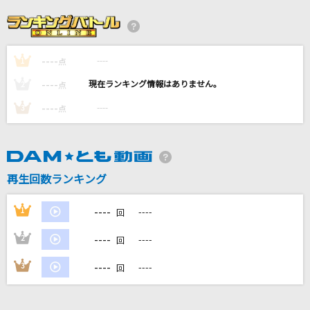
ストーカーの唄～3丁目、貴方の家～
阿部真央
----
----
1
10月無口な君を忘れる
点
あたらよ
----
----
2
点
----
----
3
点
真実の扉
石田燿子(石田よう子)
[生音]しゃぼん玉
再生回数ランキング
長渕剛
----
1
----
回
もっと見る
----
2
----
回
DAMの新曲・ランキングなど
----
3
----
回
カラオケ最新情報をチェック！