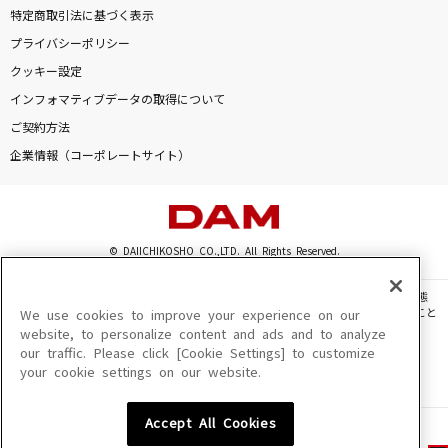
特定商取引法に基づく表示
プライバシーポリシー
クッキー設定
インフォマティブデータの取得について
ご契約方法
企業情報（コーポレートサイト）
© DAIICHIKOSHO CO.,LTD. All Rights Reserved.
このサイトに掲載されている一切の文章・画像・写真・動画・音声等を、手段や形態
を問わず、著作権法の定める範囲を超えて無断で複製、転載、ファイル化などすること
We use cookies to improve your experience on our
を禁じます。
website, to personalize content and ads and to analyze
our traffic. Please click [Cookie Settings] to customize
楽曲及びコンテンツは、機種によりご利用いただけない場合があります。
your cookie settings on our website.
楽曲及びコンテンツの配信日、配信内容が変更になる場合があります。
楽曲によりMYリスト保存ができない場合があります。
Accept All Cookies
JASRAC許諾番号
6602250213Y31015 6602250112Y38026 6602250240Y31015