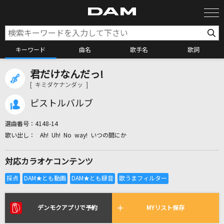
キーワード
曲名
歌手名
歌詞
君だけなんだっ!
カラオケ検索
[ キミダケナンダッ ]
ピストルバルブ
カラオケ店舗検索
選曲番号：
4148-14
Ah! Uh! No way! いつの間にか
カラオケリクエスト
対応カラオケコンテンツ
全国りれき
リアルタイムで歌われている曲の一覧
デンモクアプリで予約
MYリスト保存