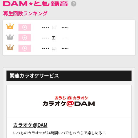
再生回数ランキング
DAMに会員登録・ログインして
カラオケをもっと楽しもう！
----
1
----
回
----
2
----
回
----
3
----
回
自宅でカラオケ歌い放題！
家族や友達と一緒に！練習にも！
関連カラオケサービス
カラオケ@DAM
いつものカラオケが24時間いつでもおうちで楽しめる！