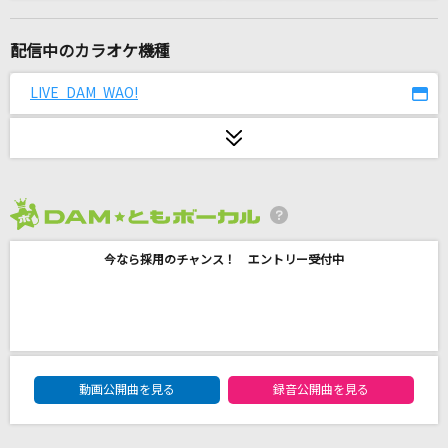
準透明少年
ヨルシカ
配信中のカラオケ機種
W/X/Y
LIVE DAM WAO!
Tani Yuuki
[生音]幸せ
back number
2026年8月度
君の街まで
今なら採用のチャンス！ エントリー受付中
ASIAN KUNG-FU GENERATION
インザバックルーム
syudou
DAM★ともボーカルエントリーランキング
Summer Beach
動画公開曲を見る
録音公開曲を見る
岡田有希子