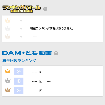
[生音]青春時代
森田公一とトップギャラン
----
----
1
僕らまた
点
SG
----
----
2
点
----
----
3
点
ミックスナッツ
Official髭男dism
BROKEN GAMES
再生回数ランキング
FZMZ
----
1
----
回
もっと見る
----
2
----
回
DAMの新曲・ランキングなど
----
3
----
回
カラオケ最新情報をチェック！