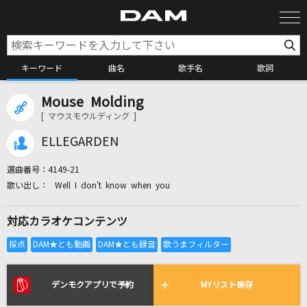
キーワード
曲名
歌手名
歌詞
Mouse Molding
カラオケ検索
[ マウスモウルディング ]
ELLEGARDEN
カラオケ店舗検索
選曲番号：
4149-21
Well I don't know when you
カラオケリクエスト
対応カラオケコンテンツ
全国りれき
リアルタイムで歌われている曲の一覧
デンモクアプリで予約
MYリスト保存