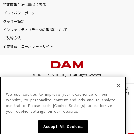
特定商取引法に基づく表示
プライバシーポリシー
クッキー設定
インフォマティブデータの取得について
ご契約方法
企業情報（コーポレートサイト）
© DAIICHIKOSHO CO.,LTD. All Rights Reserved.
このサイトに掲載されている一切の文章・画像・写真・動画・音声等を、手段や形態
を問わず、著作権法の定める範囲を超えて無断で複製、転載、ファイル化などすること
We use cookies to improve your experience on our
を禁じます。
website, to personalize content and ads and to analyze
our traffic. Please click [Cookie Settings] to customize
楽曲及びコンテンツは、機種によりご利用いただけない場合があります。
your cookie settings on our website.
楽曲及びコンテンツの配信日、配信内容が変更になる場合があります。
楽曲によりMYリスト保存ができない場合があります。
Accept All Cookies
JASRAC許諾番号
6602250213Y31015 6602250112Y38026 6602250240Y31015