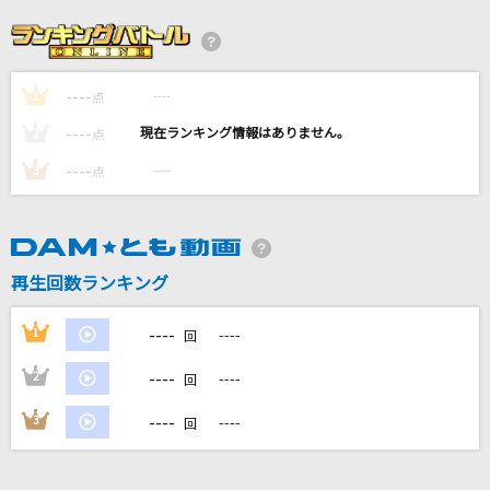
愛とか恋とか
Novelbright
----
----
1
夏色
点
ゆず
----
----
2
点
----
----
3
点
88
LM.C(THE MAD LM.C)
君をのせて
再生回数ランキング
井上あずみ
----
1
----
回
もっと見る
----
2
----
回
DAMの新曲・ランキングなど
----
3
----
回
カラオケ最新情報をチェック！