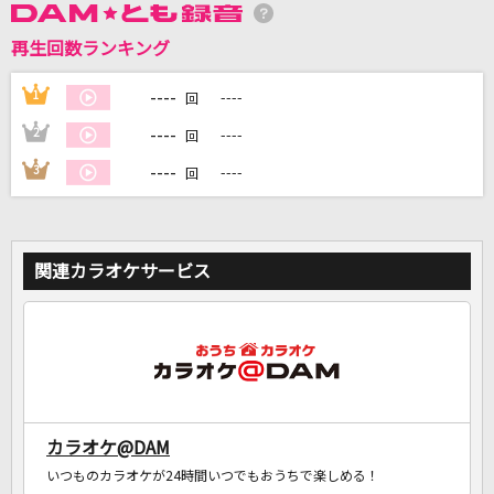
再生回数ランキング
DAMに会員登録・ログインして
カラオケをもっと楽しもう！
----
1
----
回
----
2
----
回
----
3
----
回
自宅でカラオケ歌い放題！
家族や友達と一緒に！練習にも！
関連カラオケサービス
カラオケ@DAM
いつものカラオケが24時間いつでもおうちで楽しめる！