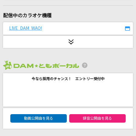
ケセラセラ
Mrs. GREEN APPLE
配信中のカラオケ機種
ハグしちゃお
LIVE DAM WAO!
夏川りみ
Rusty Nail(ビデオクリップバージョン)
X JAPAN
2026年8月度
[生音]アイスクリーム シンドローム
今なら採用のチャンス！ エントリー受付中
スキマスイッチ
Singing!
放課後ティータイム
DAM★ともボーカルエントリーランキング
KissHug
動画公開曲を見る
録音公開曲を見る
aiko