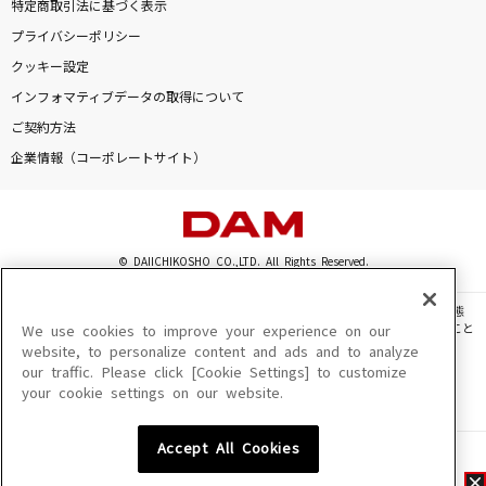
特定商取引法に基づく表示
プライバシーポリシー
クッキー設定
インフォマティブデータの取得について
ご契約方法
企業情報（コーポレートサイト）
© DAIICHIKOSHO CO.,LTD. All Rights Reserved.
このサイトに掲載されている一切の文章・画像・写真・動画・音声等を、手段や形態
を問わず、著作権法の定める範囲を超えて無断で複製、転載、ファイル化などすること
We use cookies to improve your experience on our
を禁じます。
website, to personalize content and ads and to analyze
our traffic. Please click [Cookie Settings] to customize
楽曲及びコンテンツは、機種によりご利用いただけない場合があります。
your cookie settings on our website.
楽曲及びコンテンツの配信日、配信内容が変更になる場合があります。
楽曲によりMYリスト保存ができない場合があります。
Accept All Cookies
JASRAC許諾番号
6602250213Y31015 6602250112Y38026 6602250240Y31015
6602250241Y45122