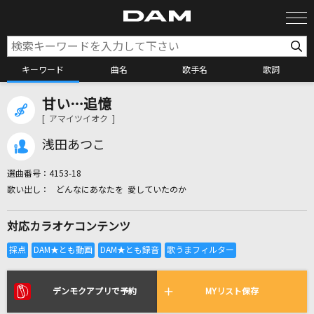
キーワード
曲名
歌手名
歌詞
甘い…追憶
カラオケ検索
[ アマイツイオク ]
浅田あつこ
カラオケ店舗検索
選曲番号：
4153-18
どんなにあなたを 愛していたのか
カラオケリクエスト
対応カラオケコンテンツ
全国りれき
リアルタイムで歌われている曲の一覧
デンモクアプリで予約
MYリスト保存