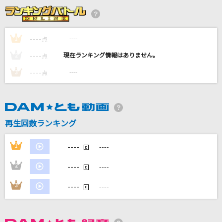
[生音]Yesterday Once More [イエスタディ・
ワンス・モア]
Carpenters
----
----
1
点
----
[生音]シュガーソングとビターステップ
----
2
点
UNISON SQUARE GARDEN
----
----
3
点
かごめ
優里
再生回数ランキング
タイムマシン
1640mP(164×40mP) feat.初音ミク
----
1
----
回
もっと見る
----
2
----
回
----
3
----
回
DAMの新曲・ランキングなど
カラオケ最新情報をチェック！