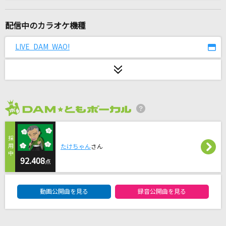
ホワイトノイズ
Official髭男dism
配信中のカラオケ機種
[生音]ボクノート
LIVE DAM WAO!
スキマスイッチ
鱗(うろこ)
秦 基博
2026年8月度
UZA
AKB48
たけちゃん
さん
タッチ
92.408
点
岩崎良美
DAM★ともボーカルエントリーランキング
動画公開曲を見る
録音公開曲を見る
三位一体(TVサイズ)
リトルブルーボックス(Little Blue boX)