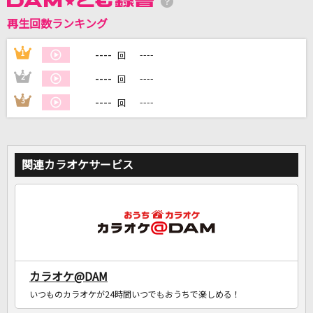
再生回数ランキング
----
1
----
DAMに会員登録・ログインして
回
カラオケをもっと楽しもう！
----
2
----
回
----
3
----
回
自宅でカラオケ歌い放題！
家族や友達と一緒に！練習にも！
関連カラオケサービス
カラオケ@DAM
いつものカラオケが24時間いつでもおうちで楽しめる！