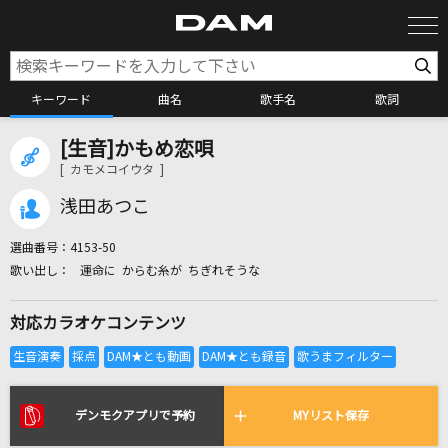
キーワード
曲名
歌手名
歌詞
[生音]かもめ恋唄
カラオケ検索
[ カモメコイウタ ]
浅田あつこ
カラオケ店舗検索
選曲番号：
4153-50
運命に からむ糸が ちぎれそうな
カラオケリクエスト
対応カラオケコンテンツ
全国りれき
リアルタイムで歌われている曲の一覧
デンモクアプリで予約
MYリスト保存