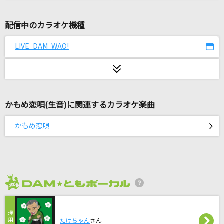
サヨナラの意味
乃木坂46
配信中のカラオケ機種
[生音]ジターバグ
LIVE DAM WAO!
ELLEGARDEN
The 5th
＝LOVE
かもめ恋唄(生音)に関連するカラオケ楽曲
雨とカプチーノ
かもめ恋唄
ヨルシカ
花火散って、君がちょっと遠くなる
FOMARE
2026年8月度
[生音]ドライフラワー
優里
たけちゃん
さん