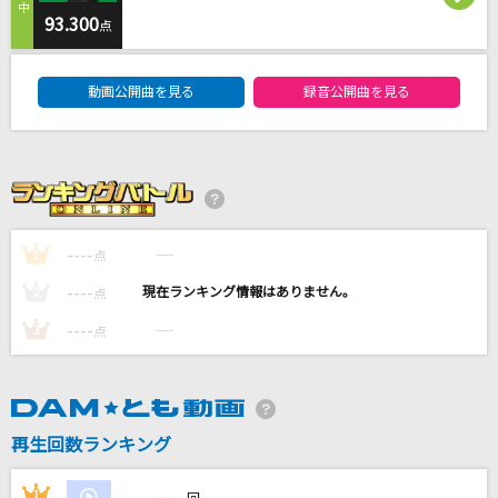
[生音]ちりぬるを
93.300
点
市川由紀乃
DAM★ともボーカルエントリーランキング
動画公開曲を見る
録音公開曲を見る
雪月花
ヤングスキニー
告白予行練習
HoneyWorks feat.GUMI
----
----
1
点
瞳をとじて
----
----
2
点
平井堅
----
----
3
点
もっと見る
DAMの新曲・ランキングなど
カラオケ最新情報をチェック！
再生回数ランキング
----
1
----