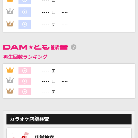
回
----
2
----
回
DAMに会員登録・ログインして
カラオケをもっと楽しもう！
----
3
----
回
再生回数ランキング
自宅でカラオケ歌い放題！
家族や友達と一緒に！練習にも！
----
1
----
回
----
2
----
回
----
3
----
回
カラオケ店舗検索
店舗検索