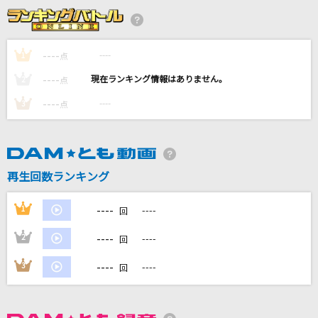
[生音]CHE.R.RY
YUI
----
----
1
点
[生音]M
----
----
2
点
PRINCESS PRINCESS
----
----
3
点
ラストバージン
RADWIMPS
アイネクライネ
再生回数ランキング
米津玄師
----
1
----
回
もっと見る
----
2
----
回
DAMの新曲・ランキングなど
----
3
----
回
カラオケ最新情報をチェック！