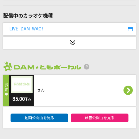
海の幽霊(ビデオクリップバージョン)
米津玄師
配信中のカラオケ機種
[生音]Goodbye Yesterday
LIVE DAM WAO!
今井美樹
[生音]もう恋なんてしない
槇原敬之(Makihara)
2026年8月度
ONENESS
Roselia
さん
雨のち晴れ
85.007
点
GENERATIONS from EXILE TRIBE
DAM★ともボーカルエントリーランキング
動画公開曲を見る
録音公開曲を見る
[生音]ピーターパン
優里