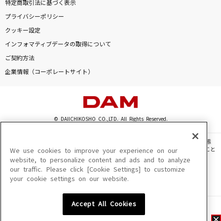
特定商取引法に基づく表示
プライバシーポリシー
クッキー設定
インフォマティブデータの取得について
ご契約方法
企業情報（コーポレートサイト）
© DAIICHIKOSHO CO.,LTD. All Rights Reserved.
このサイトに掲載されている一切の文章・画像・写真・動画・音声等を、手段や形態
を問わず、著作権法の定める範囲を超えて無断で複製、転載、ファイル化などすること
We use cookies to improve your experience on our
を禁じます。
website, to personalize content and ads and to analyze
our traffic. Please click [Cookie Settings] to customize
楽曲及びコンテンツは、機種によりご利用いただけない場合があります。
your cookie settings on our website.
楽曲及びコンテンツの配信日、配信内容が変更になる場合があります。
楽曲によりMYリスト保存ができない場合があります。
Accept All Cookies
JASRAC許諾番号
6602250213Y31015 6602250112Y38026 6602250240Y31015
6602250241Y45122