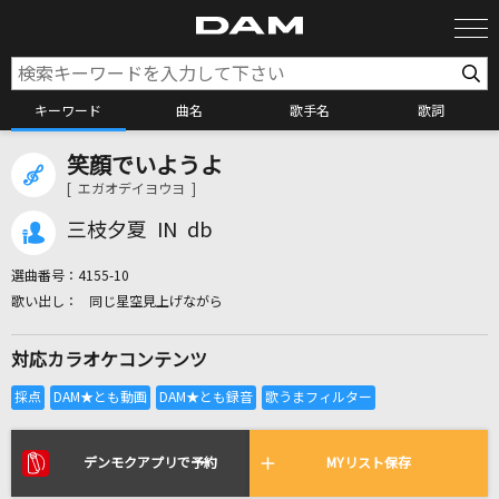
キーワード
曲名
歌手名
歌詞
笑顔でいようよ
カラオケ検索
[ エガオデイヨウヨ ]
三枝夕夏 IN db
カラオケ店舗検索
選曲番号：
4155-10
同じ星空見上げながら
カラオケリクエスト
対応カラオケコンテンツ
全国りれき
リアルタイムで歌われている曲の一覧
デンモクアプリで予約
MYリスト保存