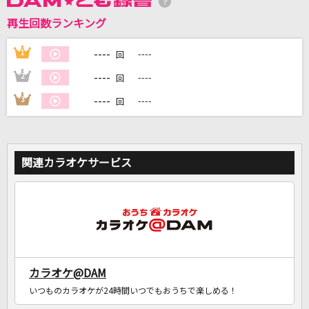
再生回数ランキング
DAMに会員登録・ログインして
カラオケをもっと楽しもう！
----
1
----
回
----
2
----
回
----
3
----
回
自宅でカラオケ歌い放題！
家族や友達と一緒に！練習にも！
関連カラオケサービス
カラオケ@DAM
いつものカラオケが24時間いつでもおうちで楽しめる！