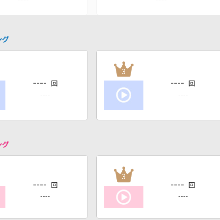
ング
3
----
----
回
回
----
----
ング
3
----
----
回
回
----
----