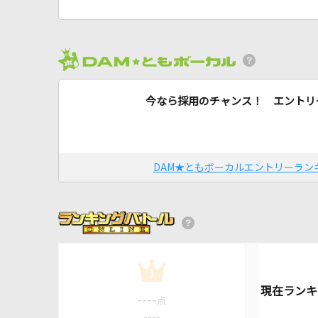
今なら採用のチャンス！ エントリ
DAM★ともボーカルエントリーラン
1
----
点
----