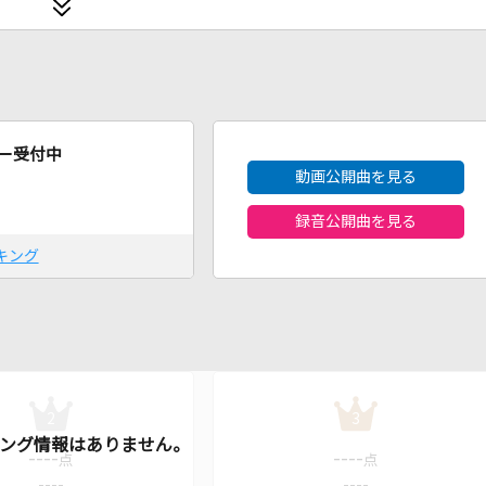
2026年8月度
ー受付中
動画公開曲を見る
録音公開曲を見る
キング
2
3
----
----
点
点
----
----