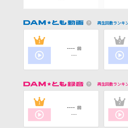
再生回数ランキ
1
2
----
回
----
再生回数ランキ
1
2
----
回
----