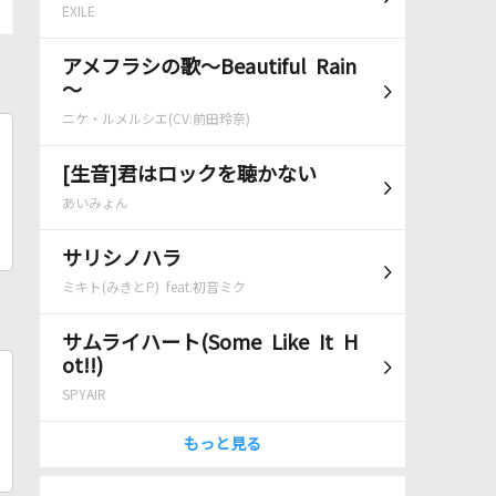
EXILE
アメフラシの歌～Beautiful Rain
～
ニケ・ルメルシエ(CV:前田玲奈)
[生音]君はロックを聴かない
あいみょん
サリシノハラ
ミキト(みきとP) feat.初音ミク
サムライハート(Some Like It H
ot!!)
SPYAIR
もっと見る