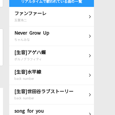
リアルタイムで歌われている曲の一覧
ファンファーレ
玉置浩二
Never Grow Up
ちゃんみな
[生音]アゲハ蝶
ポルノグラフィティ
[生音]水平線
back number
[生音]世田谷ラブストーリー
back number
song for you