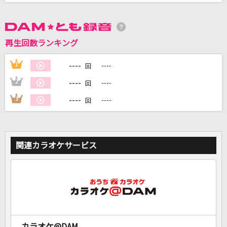
DAMに会員登録・ログインして
カラオケをもっと楽しもう！
再生回数ランキング
----
1
----
回
----
2
----
回
自宅でカラオケ歌い放題！
----
3
----
回
家族や友達と一緒に！練習にも！
関連カラオケサービス
カラオケ@DAM