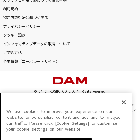
カラオケご利用にあたっての注意事項
利用規約
特定商取引法に基づく表示
プライバシーポリシー
クッキー設定
インフォマティブデータの取得について
ご契約方法
企業情報（コーポレートサイト）
© DAIICHIKOSHO CO.,LTD. All Rights Reserved.
このサイトに掲載されている一切の文章・画像・写真・動画・音声等を、手段や形態
を問わず、著作権法の定める範囲を超えて無断で複製、転載、ファイル化などすること
We use cookies to improve your experience on our
を禁じます。
website, to personalize content and ads and to analyze
our traffic. Please click [Cookie Settings] to customize
楽曲及びコンテンツは、機種によりご利用いただけない場合があります。
your cookie settings on our website.
楽曲及びコンテンツの配信日、配信内容が変更になる場合があります。
楽曲によりMYリスト保存ができない場合があります。