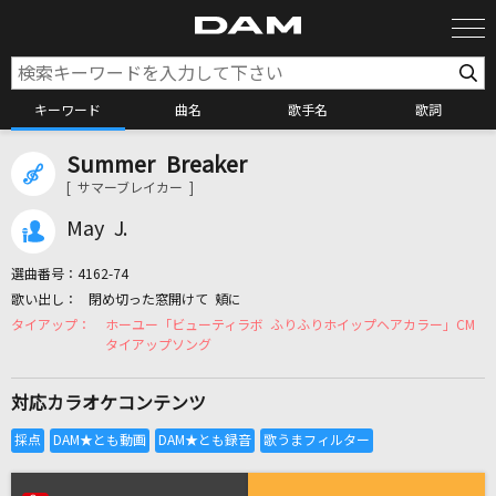
キーワード
曲名
歌手名
歌詞
Summer Breaker
カラオケ検索
[ サマーブレイカー ]
May J.
カラオケ店舗検索
選曲番号：
4162-74
閉め切った窓開けて 頬に
カラオケリクエスト
ホーユー「ビューティラボ ふりふりホイップヘアカラー」CM
タイアップソング
全国りれき
対応カラオケコンテンツ
リアルタイムで歌われている曲の一覧