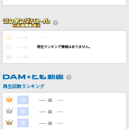
[生音]ラブ・ストーリーは突然に
小田和正
シャルル
バルーン
----
----
1
点
----
----
2
点
カノープス
Novelbright
----
----
3
点
M
浜崎あゆみ
再生回数ランキング
もっと見る
----
1
----
回
DAMの新曲・ランキングなど
----
2
----
回
カラオケ最新情報をチェック！
----
3
----
回