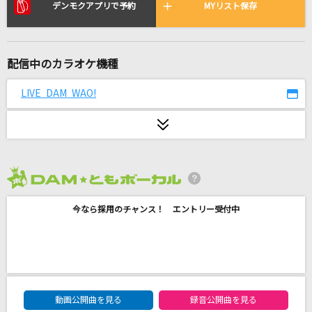
God knows...
デンモクアプリで予約
MYリスト保存
涼宮ハルヒ(CV.平野綾)
unravel
配信中のカラオケ機種
TK from 凛として時雨
LIVE DAM WAO!
DAN DAN 心魅かれてく
FIELD OF VIEW(the FIELD OF VIEW)
Dear…
西野カナ
2026年8月度
今なら採用のチャンス！ エントリー受付中
花
ORANGE RANGE
東京ゴッドストリートボーイズ
OddRe:
DAM★ともボーカルエントリーランキング
動画公開曲を見る
録音公開曲を見る