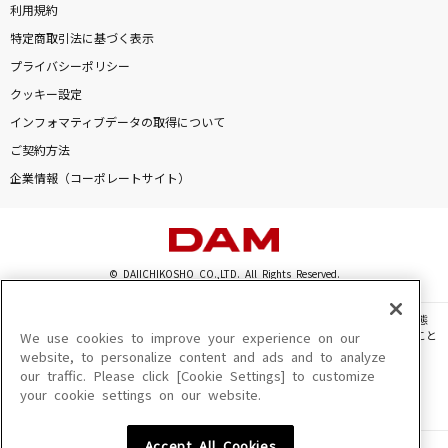
利用規約
特定商取引法に基づく表示
プライバシーポリシー
クッキー設定
インフォマティブデータの取得について
ご契約方法
企業情報（コーポレートサイト）
© DAIICHIKOSHO CO.,LTD. All Rights Reserved.
このサイトに掲載されている一切の文章・画像・写真・動画・音声等を、手段や形態
を問わず、著作権法の定める範囲を超えて無断で複製、転載、ファイル化などすること
We use cookies to improve your experience on our
を禁じます。
website, to personalize content and ads and to analyze
our traffic. Please click [Cookie Settings] to customize
楽曲及びコンテンツは、機種によりご利用いただけない場合があります。
your cookie settings on our website.
楽曲及びコンテンツの配信日、配信内容が変更になる場合があります。
楽曲によりMYリスト保存ができない場合があります。
Accept All Cookies