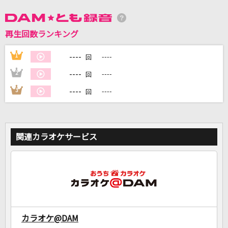
DAMに会員登録・ログインして
再生回数ランキング
カラオケをもっと楽しもう！
----
1
----
回
----
2
----
回
----
3
----
回
自宅でカラオケ歌い放題！
家族や友達と一緒に！練習にも！
関連カラオケサービス
カラオケ@DAM