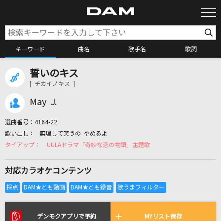
キーワード
曲名
歌手名
歌詞
誓いのキス
カラオケ検索
[ チカイノキス ]
May J.
カラオケ店舗検索
選曲番号：
4164-22
無理して笑うの やめるよ
カラオケリクエスト
UULAドラマ「奇妙な恋の物語」主題歌
対応カラオケコンテンツ
全国りれき
リアルタイムで歌われている曲の一覧
デンモクアプリで予約
MYリスト保存