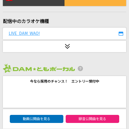
[生音]真赤な太陽
美空ひばり
配信中のカラオケ機種
拝啓、少年よ
Hump Back
LIVE DAM WAO!
オー！リバル
ポルノグラフィティ
陽はまたのぼる
2026年8月度
湘南乃風
今なら採用のチャンス！ エントリー受付中
[生音]世界に一つだけの花
SMAP
[生音]I LOVE YOU
DAM★ともボーカルエントリーランキング
動画公開曲を見る
録音公開曲を見る
尾崎豊