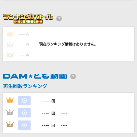
TOWA ～永久に風に乗る～
倉木麻衣
[生音]一色(ひといろ)
----
----
1
点
NANA starring MIKA NAKASHIMA
----
----
2
点
もらい泣き
----
----
3
点
一青 窈
Spicy
aespa
再生回数ランキング
もっと見る
----
1
----
回
----
2
----
回
DAMの新曲・ランキングなど
カラオケ最新情報をチェック！
----
3
----
回