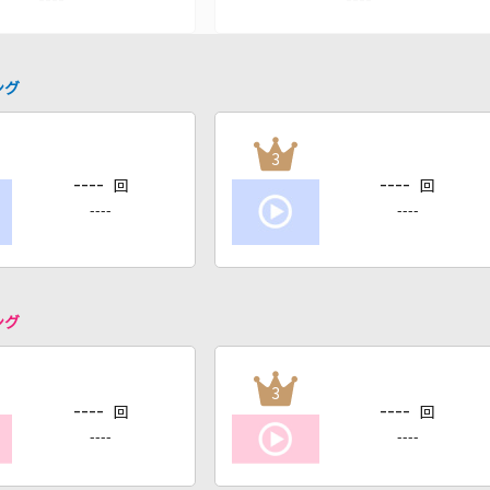
ング
3
----
----
回
回
----
----
ング
3
----
----
回
回
----
----