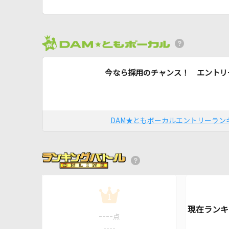
今なら採用のチャンス！ エントリ
DAM★ともボーカルエントリーラン
1
----
点
----