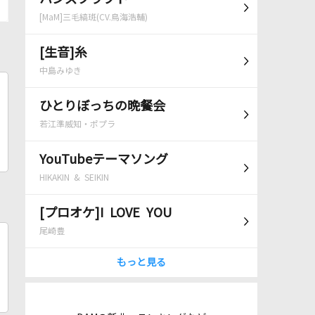
[MaM]三毛縞斑(CV.鳥海浩輔)
[生音]糸
中島みゆき
ひとりぼっちの晩餐会
若江準威知・ポプラ
YouTubeテーマソング
HIKAKIN & SEIKIN
[プロオケ]I LOVE YOU
尾崎豊
もっと見る