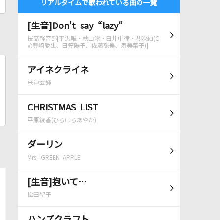
リアルタイムで歌われている曲の一覧
[生音]Don't say “lazy“
桜高軽音部[平沢唯・秋山澪・田井中律・琴吹紬(C
V:豊崎愛生、日笠陽子、佐藤聡美、寿美菜子)]
アイネクライネ
米津玄師
CHRISTMAS LIST
平原綾香(ひらはらあやか)
ダーリン
Mrs. GREEN APPLE
[生音]抱いて…
松田聖子
ハンズクラフト