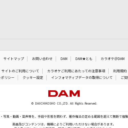
サイトマップ
お問い合わせ
DAM
DAM★とも
カラオケ＠DAM
サイトのご利用について
カラオケご利用にあたっての注意事項
利用規約
ーポリシー
クッキー設定
インフォマティブデータの取得について
ご契
© DAIICHIKOSHO CO.,LTD. All Rights Reserved.
・写真・動画・音声等を、手段や形態を問わず、著作権法の定める範囲を超えて無断で複
楽曲及びコンテンツは、機種によりご利用いただけない場合があります。