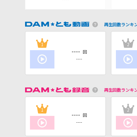
再生回数ランキ
1
2
----
回
----
再生回数ランキ
1
2
----
回
----