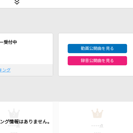
2026年8月度
ー受付中
動画公開曲を見る
録音公開曲を見る
キング
2
3
----
----
点
点
----
----