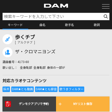
キーワード
曲名
歌手名
歌詞
歩くチブ
カラオケ検索
[ アルクチブ ]
ザ・クロマニヨンズ
カラオケ店舗検索
選曲番号：
4173-60
全身恥部 全身恥部 身体の一部が
カラオケリクエスト
対応カラオケコンテンツ
全国りれき
リアルタイムで歌われている曲の一覧
デンモクアプリで予約
MYリスト保存