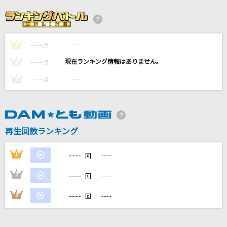
恋月夜
竹内力(RIKI)
----
----
1
Habit
点
SEKAI NO OWARI(世界の終わり)
----
----
2
点
----
----
3
点
THE REVO
ポルノグラフィティ
勿忘
再生回数ランキング
Awesome City Club
----
1
----
回
もっと見る
----
2
----
回
DAMの新曲・ランキングなど
----
3
----
回
カラオケ最新情報をチェック！