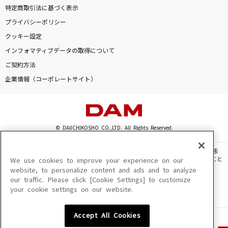
特定商取引法に基づく表示
プライバシーポリシー
クッキー設定
インフォマティブデータの取得について
ご契約方法
企業情報（コーポレートサイト）
© DAIICHIKOSHO CO.,LTD. All Rights Reserved.
このサイトに掲載されている一切の文章・画像・写真・動画・音声等を、手段や形態
を問わず、著作権法の定める範囲を超えて無断で複製、転載、ファイル化などすること
We use cookies to improve your experience on our
を禁じます。
website, to personalize content and ads and to analyze
our traffic. Please click [Cookie Settings] to customize
楽曲及びコンテンツは、機種によりご利用いただけない場合があります。
your cookie settings on our website.
楽曲及びコンテンツの配信日、配信内容が変更になる場合があります。
楽曲によりMYリスト保存ができない場合があります。
Accept All Cookies
JASRAC許諾番号
6602250213Y31015 6602250112Y38026 6602250240Y31015