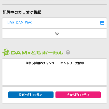
晩餐歌
tuki.
配信中のカラオケ機種
[生音]卒業
LIVE DAM WAO!
斉藤由貴
群青サバイバル
小松未可子
2026年8月度
紫煙
今なら採用のチャンス！ エントリー受付中
神野美伽
[生音]千の風になって
秋川雅史
DAM★ともボーカルエントリーランキング
天国
動画公開曲を見る
録音公開曲を見る
Mrs. GREEN APPLE