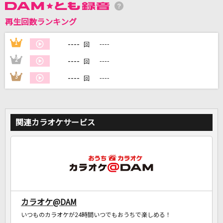
再生回数ランキング
DAMに会員登録・ログインして
カラオケをもっと楽しもう！
----
1
----
回
----
2
----
回
----
3
----
回
自宅でカラオケ歌い放題！
家族や友達と一緒に！練習にも！
関連カラオケサービス
カラオケ@DAM
いつものカラオケが24時間いつでもおうちで楽しめる！