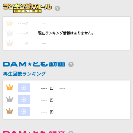
[生音]LADY NAVIGATION
B'z
----
----
1
点
----
三原色
----
2
点
YOASOBI
----
----
3
点
ブチ★I GOT IT(ビデオクリップバージョン)
SUPER EIGHT
再生回数ランキング
HOWEVER
GLAY
----
1
----
回
もっと見る
----
2
----
回
----
3
----
回
DAMの新曲・ランキングなど
カラオケ最新情報をチェック！