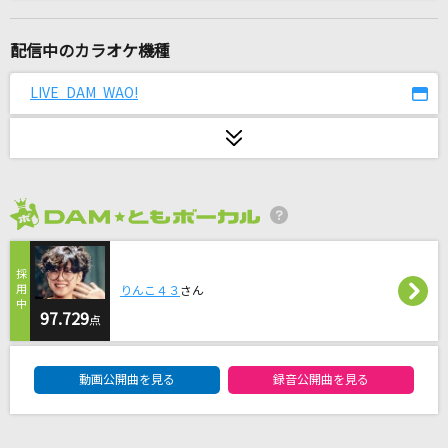
ホリデイ
BUMP OF CHICKEN
配信中のカラオケ機種
[名演]Everything 「名演ピアノ 美野 春樹」
LIVE DAM WAO!
Misia
[生音]星座になれたら
結束バンド
2026年8月度
アンビバレント(TVアニメ『薬屋のひとりごと』
バージョン)
Uru
りんこ４３
さん
97.729
点
[生音]接吻～kiss～
DAM★ともボーカルエントリーランキング
ORIGINAL LOVE
動画公開曲を見る
録音公開曲を見る
風と町
Mrs. GREEN APPLE