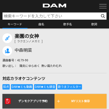
キーワード
曲名
歌手名
歌詞
楽園の女神
カラオケ検索
[ ラクエンノメガミ ]
中森明菜
カラオケ店舗検索
選曲番号：
4179-90
陽炎にゆらめく 熱い風たわむれ
カラオケリクエスト
対応カラオケコンテンツ
全国りれき
リアルタイムで歌われている曲の一覧
デンモクアプリで予約
MYリスト保存