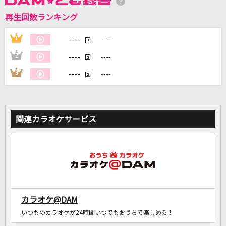
再生回数ランキング
----
1
----
DAMに会員登録・ログインして
回
カラオケをもっと楽しもう！
----
2
----
回
----
3
----
回
自宅でカラオケ歌い放題！
家族や友達と一緒に！練習にも！
関連カラオケサービス
カラオケ@DAM
いつものカラオケが24時間いつでもおうちで楽しめる！