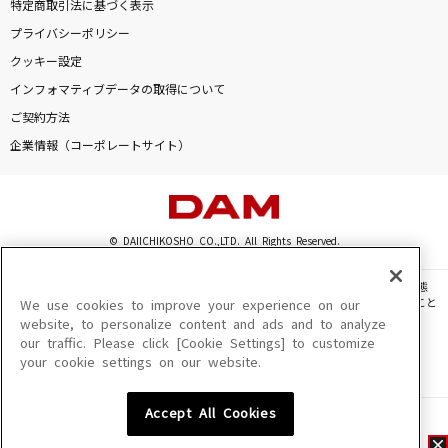
特定商取引法に基づく表示
プライバシーポリシー
クッキー設定
インフォマティブデータの取得について
ご契約方法
企業情報（コーポレートサイト）
© DAIICHIKOSHO CO.,LTD. All Rights Reserved.
このサイトに掲載されている一切の文章・画像・写真・動画・音声等を、手段や形態
を問わず、著作権法の定める範囲を超えて無断で複製、転載、ファイル化などすること
We use cookies to improve your experience on our
を禁じます。
website, to personalize content and ads and to analyze
our traffic. Please click [Cookie Settings] to customize
楽曲及びコンテンツは、機種によりご利用いただけない場合があります。
your cookie settings on our website.
楽曲及びコンテンツの配信日、配信内容が変更になる場合があります。
楽曲によりMYリスト保存ができない場合があります。
Accept All Cookies
JASRAC許諾番号
6602250213Y31015 6602250112Y38026 6602250240Y31015
6602250241Y45122