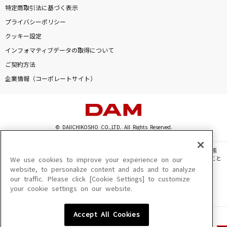
特定商取引法に基づく表示
プライバシーポリシー
クッキー設定
インフォマティブデータの取得について
ご契約方法
企業情報（コーポレートサイト）
© DAIICHIKOSHO CO.,LTD. All Rights Reserved.
このサイトに掲載されている一切の文章・画像・写真・動画・音声等を、手段や形態
を問わず、著作権法の定める範囲を超えて無断で複製、転載、ファイル化などすること
We use cookies to improve your experience on our
を禁じます。
website, to personalize content and ads and to analyze
our traffic. Please click [Cookie Settings] to customize
楽曲及びコンテンツは、機種によりご利用いただけない場合があります。
your cookie settings on our website.
楽曲及びコンテンツの配信日、配信内容が変更になる場合があります。
楽曲によりMYリスト保存ができない場合があります。
Accept All Cookies
JASRAC許諾番号
6602250213Y31015 6602250112Y38026 6602250240Y31015