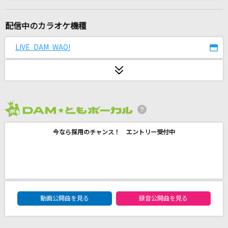
桜
コブクロ
配信中のカラオケ機種
晩餐歌
LIVE DAM WAO!
tuki.
Sharon
Official髭男dism
2026年8月度
終わらないHigh Noon
今なら採用のチャンス！ エントリー受付中
ルヴァ(関俊彦)
LφVEST
SCREEN mode
DAM★ともボーカルエントリーランキング
ファタール
動画公開曲を見る
録音公開曲を見る
GEMN