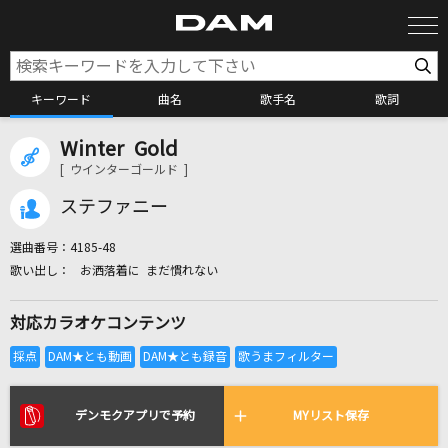
キーワード
曲名
歌手名
歌詞
Winter Gold
カラオケ検索
[ ウインターゴールド ]
ステファニー
カラオケ店舗検索
選曲番号：
4185-48
お洒落着に まだ慣れない
カラオケリクエスト
対応カラオケコンテンツ
全国りれき
リアルタイムで歌われている曲の一覧
デンモクアプリで予約
MYリスト保存