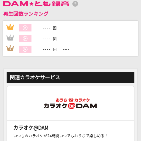
再生回数ランキング
DAMに会員登録・ログインして
カラオケをもっと楽しもう！
----
1
----
回
----
2
----
回
----
3
----
回
自宅でカラオケ歌い放題！
家族や友達と一緒に！練習にも！
関連カラオケサービス
カラオケ@DAM
いつものカラオケが24時間いつでもおうちで楽しめる！