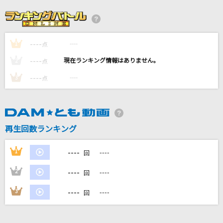
[生音]Catch the Moment
LiSA
----
----
1
INVOKE-インヴォーク-
点
T.M.Revolution
----
----
2
点
----
----
3
点
[生音]LA・LA・LA LOVE SONG
久保田利伸with NAOMI CAMPBELL
[生音]TSUNAMI
再生回数ランキング
サザンオールスターズ
----
1
----
回
もっと見る
----
2
----
回
DAMの新曲・ランキングなど
----
3
----
回
カラオケ最新情報をチェック！