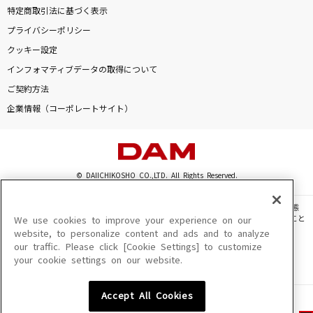
特定商取引法に基づく表示
プライバシーポリシー
クッキー設定
インフォマティブデータの取得について
ご契約方法
企業情報（コーポレートサイト）
© DAIICHIKOSHO CO.,LTD. All Rights Reserved.
このサイトに掲載されている一切の文章・画像・写真・動画・音声等を、手段や形態
を問わず、著作権法の定める範囲を超えて無断で複製、転載、ファイル化などすること
We use cookies to improve your experience on our
を禁じます。
website, to personalize content and ads and to analyze
our traffic. Please click [Cookie Settings] to customize
楽曲及びコンテンツは、機種によりご利用いただけない場合があります。
your cookie settings on our website.
楽曲及びコンテンツの配信日、配信内容が変更になる場合があります。
楽曲によりMYリスト保存ができない場合があります。
Accept All Cookies
JASRAC許諾番号
6602250213Y31015 6602250112Y38026 6602250240Y31015