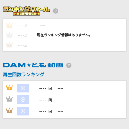
まちがいさがし
菅田将暉
----
----
1
[生音]しなやかに歌って
点
山口百恵
----
----
2
点
----
----
3
点
1min/365days
ACE COLLECTION
少女レイ
再生回数ランキング
みきとP
----
1
----
回
もっと見る
----
2
----
回
DAMの新曲・ランキングなど
----
3
----
回
カラオケ最新情報をチェック！