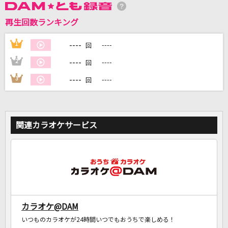
再生回数ランキング
DAMに会員登録・ログインして
カラオケをもっと楽しもう！
----
1
----
回
----
2
----
回
----
3
----
回
自宅でカラオケ歌い放題！
家族や友達と一緒に！練習にも！
関連カラオケサービス
カラオケ@DAM
いつものカラオケが24時間いつでもおうちで楽しめる！