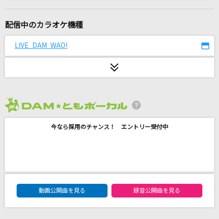
ノット・オーケー
あいみょん
配信中のカラオケ機種
I LOVE...
LIVE DAM WAO!
Official髭男dism
フォニイ feat.可不(KAFU)
ツミキ
2026年8月度
アタシは問題作
今なら採用のチャンス！ エントリー受付中
Ado
ビバリウム
Ado
DAM★ともボーカルエントリーランキング
MEMORIES of the End
動画公開曲を見る
録音公開曲を見る
UVERworld