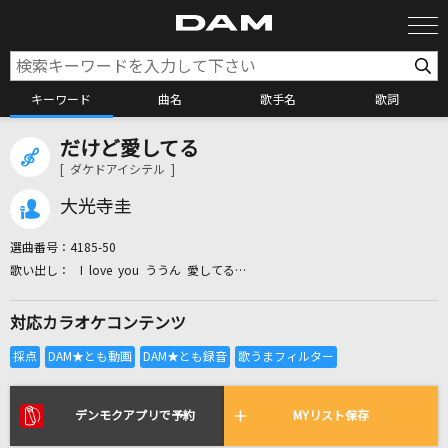
キーワード
曲名
歌手名
歌詞
だけど愛してる
カラオケ検索
[ ダケドアイシテル ]
大光寺圭
カラオケ店舗検索
選曲番号：
4185-50
I love you ううん 愛してる…
カラオケリクエスト
対応カラオケコンテンツ
全国りれき
リアルタイムで歌われている曲の一覧
デンモクアプリで予約
MYリスト保存