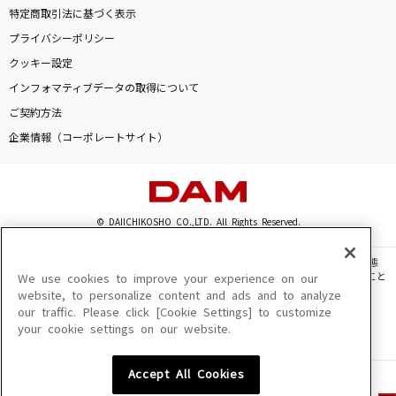
特定商取引法に基づく表示
プライバシーポリシー
クッキー設定
インフォマティブデータの取得について
ご契約方法
企業情報（コーポレートサイト）
© DAIICHIKOSHO CO.,LTD. All Rights Reserved.
このサイトに掲載されている一切の文章・画像・写真・動画・音声等を、手段や形態
を問わず、著作権法の定める範囲を超えて無断で複製、転載、ファイル化などすること
We use cookies to improve your experience on our
を禁じます。
website, to personalize content and ads and to analyze
our traffic. Please click [Cookie Settings] to customize
楽曲及びコンテンツは、機種によりご利用いただけない場合があります。
your cookie settings on our website.
楽曲及びコンテンツの配信日、配信内容が変更になる場合があります。
楽曲によりMYリスト保存ができない場合があります。
Accept All Cookies
JASRAC許諾番号
6602250213Y31015 6602250112Y38026 6602250240Y31015