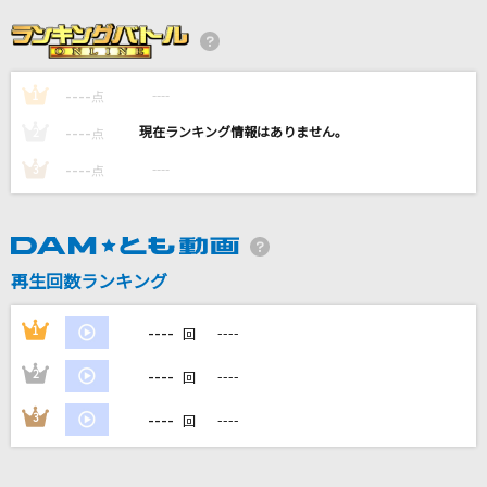
黒毛和牛上塩タン焼680円
大塚 愛
----
----
1
Jupiter
点
平原綾香(ひらはらあやか)
----
----
2
点
----
----
3
点
うっせぇわ
Ado
Aitai
再生回数ランキング
加藤ミリヤ
----
1
----
回
もっと見る
----
2
----
回
DAMの新曲・ランキングなど
----
3
----
回
カラオケ最新情報をチェック！