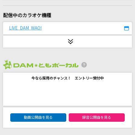
クスシキ
Mrs. GREEN APPLE
配信中のカラオケ機種
[生音]羽
LIVE DAM WAO!
稲葉浩志
[生音]恋
松山千春
2026年8月度
Same Blue
今なら採用のチャンス！ エントリー受付中
Official髭男dism
初恋サイダー
Buono!
DAM★ともボーカルエントリーランキング
キルマー
動画公開曲を見る
録音公開曲を見る
煮ル果実