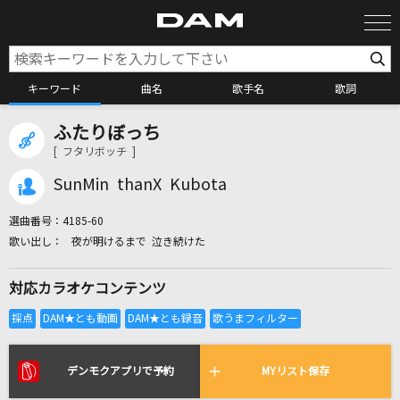
キーワード
曲名
歌手名
歌詞
ふたりぼっち
カラオケ検索
[ フタリボッチ ]
SunMin thanX Kubota
カラオケ店舗検索
選曲番号：
4185-60
夜が明けるまで 泣き続けた
カラオケリクエスト
対応カラオケコンテンツ
全国りれき
リアルタイムで歌われている曲の一覧
デンモクアプリで予約
MYリスト保存