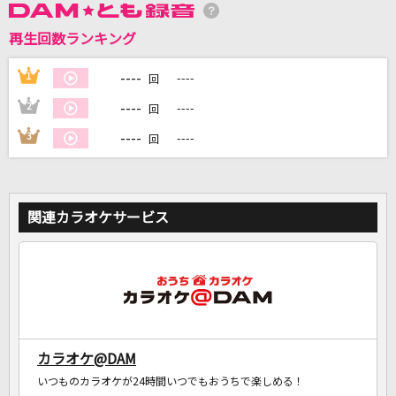
再生回数ランキング
DAMに会員登録・ログインして
カラオケをもっと楽しもう！
----
1
----
回
----
2
----
回
----
3
----
回
自宅でカラオケ歌い放題！
家族や友達と一緒に！練習にも！
関連カラオケサービス
カラオケ@DAM
いつものカラオケが24時間いつでもおうちで楽しめる！