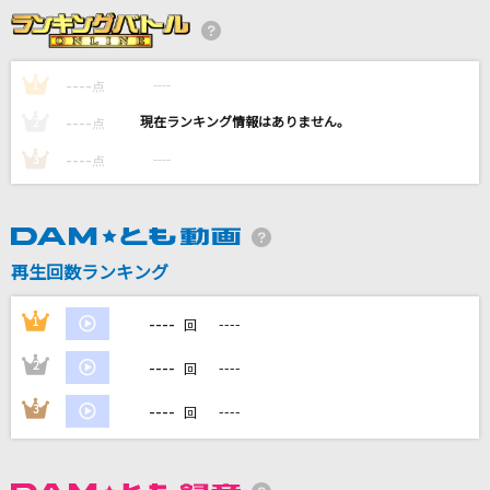
[生音]さよならエレジー
菅田将暉
----
----
1
点
SUMMER TIME
----
----
2
点
NEWS
----
----
3
点
情なし
伊達悠太
ナツノオワリ
再生回数ランキング
清水翔太
----
1
----
回
もっと見る
----
2
----
回
DAMの新曲・ランキングなど
----
3
----
回
カラオケ最新情報をチェック！