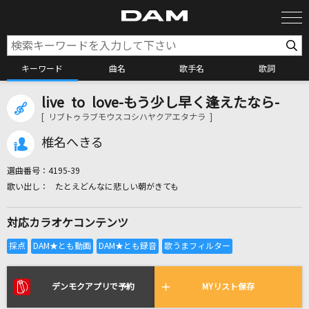
キーワード
曲名
歌手名
歌詞
live to love-もう少し早く逢えたなら-
カラオケ検索
[ リブトゥラブモウスコシハヤクアエタナラ ]
椎名へきる
カラオケ店舗検索
選曲番号：
4195-39
たとえどんなに悲しい朝がきても
カラオケリクエスト
対応カラオケコンテンツ
全国りれき
リアルタイムで歌われている曲の一覧
デンモクアプリで予約
MYリスト保存