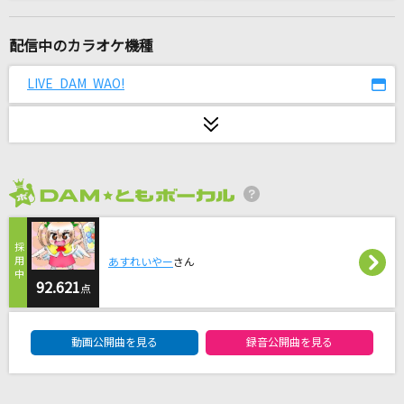
[生音]未来予想図Ⅱ
DREAMS COME TRUE
配信中のカラオケ機種
シャルル
LIVE DAM WAO!
バルーン
転がる岩、君に朝が降る
ASIAN KUNG-FU GENERATION
2026年8月度
私は最強 (ウタ from ONE PIECE FILM RED)
Ado
あすれいやー
さん
ルカルカ★ナイトフィーバー
92.621
点
SAM(samfree)
DAM★ともボーカルエントリーランキング
動画公開曲を見る
録音公開曲を見る
LAST DANCE
BIGBANG [ビッグバン]