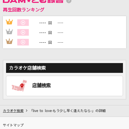
再生回数ランキング
DAMに会員登録・ログインして
カラオケをもっと楽しもう！
----
1
----
回
----
2
----
回
----
3
----
回
自宅でカラオケ歌い放題！
家族や友達と一緒に！練習にも！
カラオケ店舗検索
店舗検索
カラオケ検索
「live to love-もう少し早く逢えたなら-」の詳細
サイトマップ