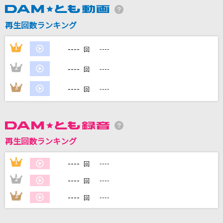
再生回数ランキング
DAMに会員登録・ログインして
カラオケをもっと楽しもう！
----
1
----
回
----
2
----
回
----
3
----
回
自宅でカラオケ歌い放題！
家族や友達と一緒に！練習にも！
再生回数ランキング
----
1
----
回
----
2
----
回
----
3
----
回