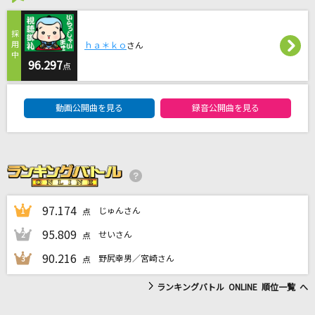
拍手喝采歌合
supercell
ｈａ＊ｋｏ
さん
[生音]ベテルギウス
96.297
点
優里
DAM★ともボーカルエントリーランキング
動画公開曲を見る
録音公開曲を見る
FRUITS ZIPPERメドレー
FRUITS ZIPPERメドレー
ぬくもり
川崎鷹也
97.174
じゅんさん
1
点
もっと見る
95.809
せいさん
2
点
90.216
野尻幸男／宮崎さん
3
点
DAMの新曲・ランキングなど
カラオケ最新情報をチェック！
ランキングバトル ONLINE 順位一覧 へ