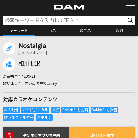
キーワード
曲名
歌手名
歌詞
Nostalgia
カラオケ検索
[ ノスタルジア ]
相川七瀬
カラオケ店舗検索
選曲番号：
4199-21
思い出の中でlonely
カラオケリクエスト
対応カラオケコンテンツ
全国りれき
リアルタイムで歌われている曲の一覧
デンモクアプリで予約
MYリスト保存