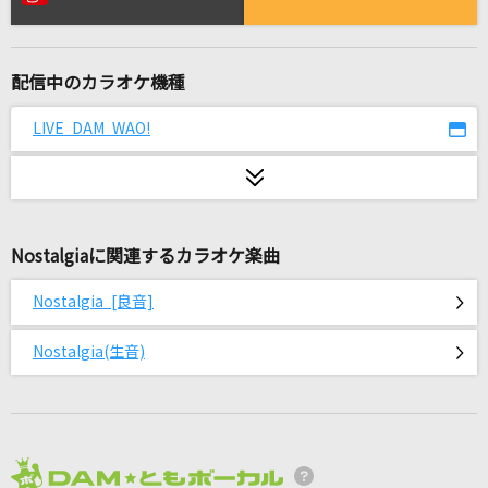
鱗(うろこ)
秦 基博
配信中のカラオケ機種
[生音]今宵の月のように
エレファントカシマシ
LIVE DAM WAO!
ブリキノダンス
Ado
Nostalgiaに関連するカラオケ楽曲
恋の花
安倍なつみ
Nostalgia [良音]
[良音]三日月
Nostalgia(生音)
絢香
Pretender
Official髭男dism
2026年8月度