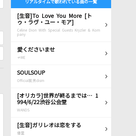
リアルタイムで歌われている曲の一覧
[生音]To Love You More [ト
ゥ・ラヴ・ユー・モア]
Celine Dion With Special Guests Kryzler & Kom
pany
愛くださいませ
≠ME
SOULSOUP
Official髭男dism
[オリカラ]世界が終るまでは… 1
994/6/22渋谷公会堂
WANDS
[生音]ガリレオは恋をする
優里