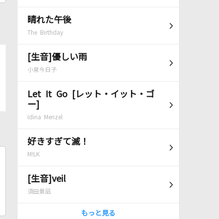
晴れた午後
The Birthday
[生音]優しい雨
小泉今日子
Let It Go [レット・イット・ゴ
ー]
Idina Menzel
好きすぎて滅！
M!LK
[生音]veil
須田景凪
もっと見る