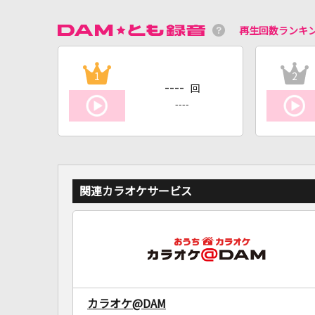
再生回数ランキ
1
2
----
回
----
関連カラオケサービス
カラオケ@DAM