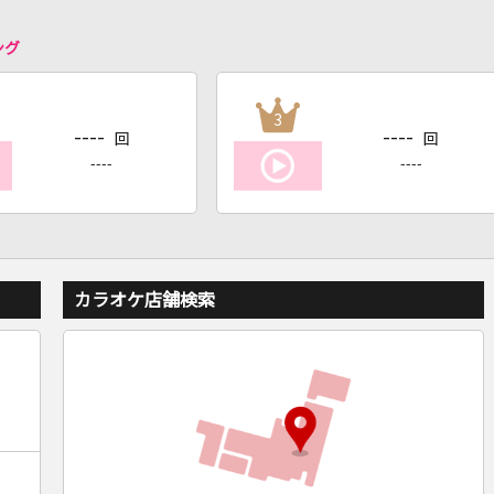
ング
3
----
----
回
回
----
----
カラオケ店舗検索