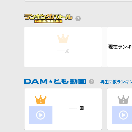
1
----
点
----
再生回数ランキ
1
2
----
回
----