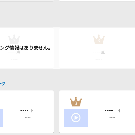
2
3
----
----
点
点
----
----
ング
3
----
----
回
回
----
----