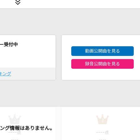
2026年8月度
ー受付中
動画公開曲を見る
録音公開曲を見る
キング
2
3
----
----
点
点
----
----