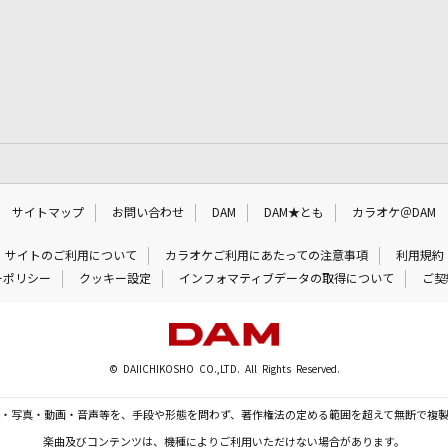
サイトマップ
お問い合わせ
DAM
DAM★とも
カラオケ＠DAM
サイトのご利用について
カラオケご利用にあたっての注意事項
利用規約
ーポリシー
クッキー設定
インフォマティブデータの取得について
ご契
© DAIICHIKOSHO CO.,LTD. All Rights Reserved.
・写真・動画・音声等を、手段や形態を問わず、著作権法の定める範囲を超えて無断で複
楽曲及びコンテンツは、機種によりご利用いただけない場合があります。