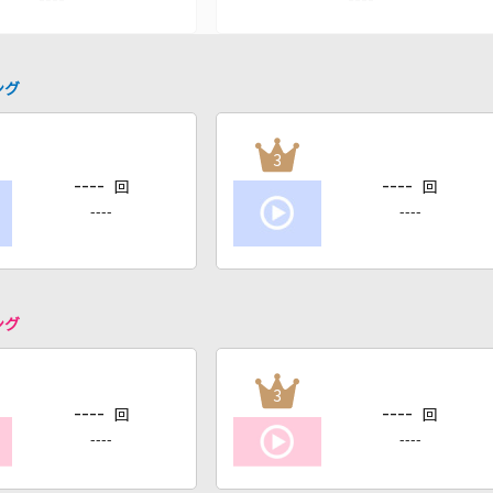
ング
3
----
----
回
回
----
----
ング
3
----
----
回
回
----
----