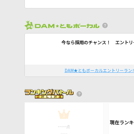
今なら採用のチャンス！ エントリ
DAM★ともボーカルエントリーラン
1
----
点
----