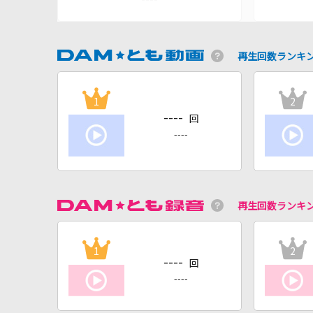
再生回数ランキ
1
2
----
回
----
再生回数ランキ
1
2
----
回
----