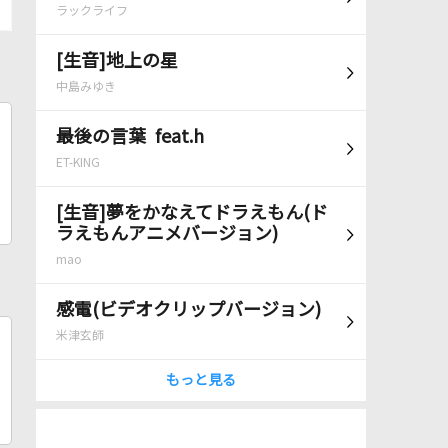
ラックライフ
[生音]地上の星
中島みゆき
最後の言葉 feat.h
ET-KING
[生音]夢をかなえてドラえもん(ド
ラえもんアニメバージョン)
mao
感電(ビデオクリップバージョン)
米津玄師
もっと見る