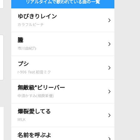
リアルタイムで歌われている曲の一覧
ゆびきりレイン
カラフルピーチ
朧
市川由紀乃
プシ
r-906 feat.初音ミク
無敵級*ビリーバー
中須かすみ(相良茉優)
爆裂愛してる
M!LK
名前を呼ぶよ