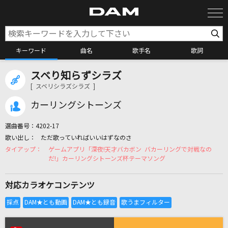
キーワード
曲名
歌手名
歌詞
スベり知らずシラズ
カラオケ検索
[ スベリシラズシラズ ]
カーリングシトーンズ
カラオケ店舗検索
選曲番号：
4202-17
ただ歌っていればいいはずなのさ
カラオケリクエスト
ゲームアプリ「深夜!天才バカボン バカーリングで対戦なの
だ!」カーリングシトーンズ杯テーマソング
全国りれき
対応カラオケコンテンツ
リアルタイムで歌われている曲の一覧