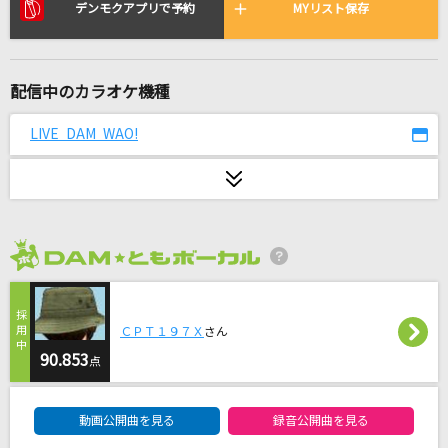
ひとりじゃない
デンモクアプリで予約
MYリスト保存
DEEN
妄想疾患■ガール
配信中のカラオケ機種
大柴広己(もじゃ) feat.GUMI
LIVE DAM WAO!
brave heart
宮崎 歩
神或アルゴリズム (feat.りりあ。)
オーイシマサヨシ
2026年8月度
[生音]あふれる涙が伝うとき
ＣＰＴ１９７Ｘ
さん
津吹みゆ
90.853
点
[生音]裸の勇者
DAM★ともボーカルエントリーランキング
Vaundy
動画公開曲を見る
録音公開曲を見る