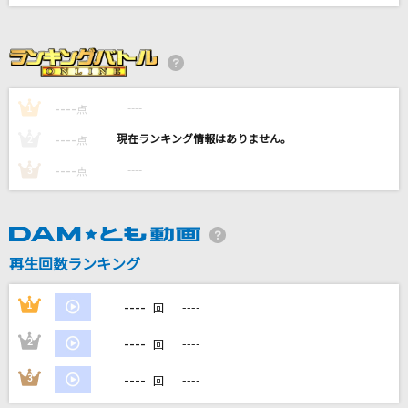
Doodle
Mrs. GREEN APPLE
ってあなた (Taiga Kyomoto × Hokuto Mats
umura)
----
----
1
点
SixTONES
----
----
2
点
----
ヤミタイガール
----
3
点
れるりり feat.GUMI
[生音]未来予想図Ⅱ
再生回数ランキング
DREAMS COME TRUE
もっと見る
----
1
----
回
----
2
----
回
DAMの新曲・ランキングなど
カラオケ最新情報をチェック！
----
3
----
回