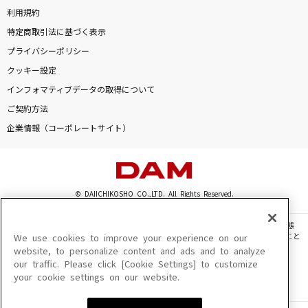
利用規約
特定商取引法に基づく表示
プライバシーポリシー
クッキー設定
インフォマティブデータの取得について
ご契約方法
企業情報（コーポレートサイト）
© DAIICHIKOSHO CO.,LTD. All Rights Reserved.
このサイトに掲載されている一切の文章・画像・写真・動画・音声等を、手段や形態
を問わず、著作権法の定める範囲を超えて無断で複製、転載、ファイル化などすること
We use cookies to improve your experience on our
を禁じます。
website, to personalize content and ads and to analyze
our traffic. Please click [Cookie Settings] to customize
楽曲及びコンテンツは、機種によりご利用いただけない場合があります。
your cookie settings on our website.
楽曲及びコンテンツの配信日、配信内容が変更になる場合があります。
楽曲によりMYリスト保存ができない場合があります。