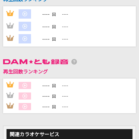
----
1
----
回
DAMに会員登録・ログインして
----
2
----
回
カラオケをもっと楽しもう！
----
3
----
回
自宅でカラオケ歌い放題！
家族や友達と一緒に！練習にも！
再生回数ランキング
----
1
----
回
----
2
----
回
----
3
----
回
関連カラオケサービス