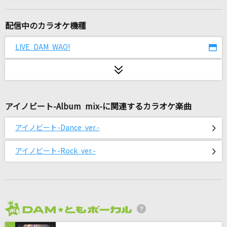
[生音]ドライフラワー
優里
配信中のカラオケ機種
ノーザンクロス
LIVE DAM WAO!
シェリル・ノーム starring May'n
Moonshine
go!go!vanillas
アイノビート-Album mix-に関連するカラオケ楽曲
サウダージ
アイノビート-Dance ver.-
ポルノグラフィティ
アイノビート-Rock ver.-
シャルル
バルーン
[生音]ブルーベリー・ナイツ
マカロニえんぴつ
2026年8月度