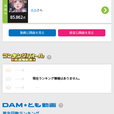
[生音]ワインレッドの心
ゆみ
さん
安全地帯
85.862
点
[生音]翼
DAM★ともボーカルエントリーランキング
藍井エイル
動画公開曲を見る
録音公開曲を見る
[生音]銀の龍の背に乗って
中島みゆき
鎌倉STYLE (「逃げ上手の若君」アニメバージョ
ン)
----
----
1
点
ぼっちぼろまる
----
----
2
点
もっと見る
----
----
3
点
DAMの新曲・ランキングなど
カラオケ最新情報をチェック！
再生回数ランキング