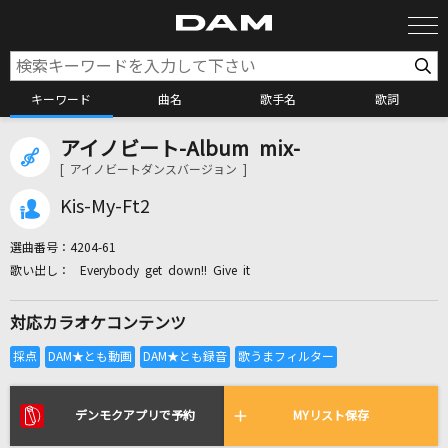
キーワード
曲名
歌手名
歌詞
アイノビート-Album mix-
カラオケ検索
[ アイノビートダンスバージョン ]
Kis-My-Ft2
カラオケ店舗検索
選曲番号：
4204-61
Everybody get down!! Give it
カラオケリクエスト
対応カラオケコンテンツ
全国りれき
リアルタイムで歌われている曲の一覧
デンモクアプリで予約
MYリスト保存