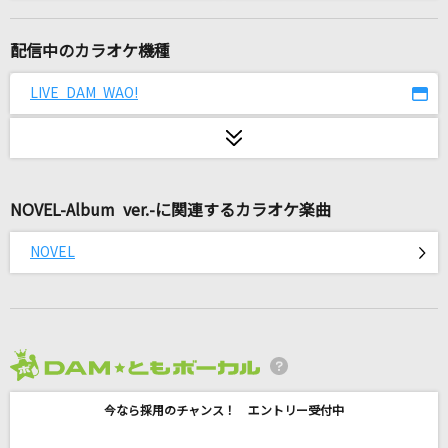
夜もすがら君想ふ
TOKOTOKO(西沢さんP)feat.GUMI
配信中のカラオケ機種
Amazing Discovery
LIVE DAM WAO!
SMAP
Soranji
Mrs. GREEN APPLE
NOVEL-Album ver.-に関連するカラオケ楽曲
[生音]あなたがいることで
NOVEL
Uru
[生音]青春コンプレックス
結束バンド
2026年8月度
どんなときも。
今なら採用のチャンス！ エントリー受付中
槇原敬之(Makihara)