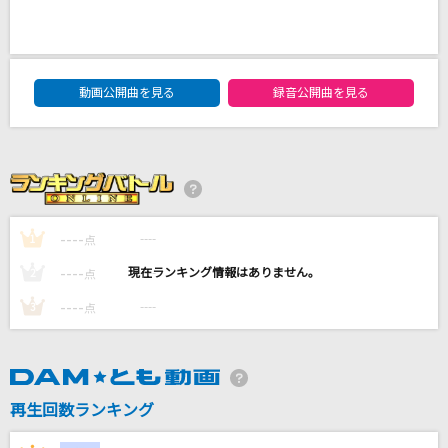
最高到達点(ONE PIECEアニメバージョン)
SEKAI NO OWARI(世界の終わり)
DAM★ともボーカルエントリーランキング
[生音]乙女座宮
動画公開曲を見る
録音公開曲を見る
山口百恵
[生音]Get Myself Back(from LIVE DVD&Blu-ra
y「namie amuro LIVE STYLE 2011」)
安室奈美恵
----
----
1
点
JANE DOE(ビデオクリップバージョン)
----
----
2
点
米津玄師, 宇多田ヒカル
----
----
3
点
もっと見る
DAMの新曲・ランキングなど
再生回数ランキング
カラオケ最新情報をチェック！