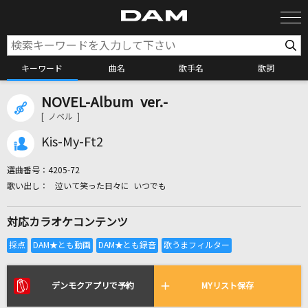
キーワード
曲名
歌手名
歌詞
NOVEL-Album ver.-
カラオケ検索
[ ノベル ]
Kis-My-Ft2
カラオケ店舗検索
選曲番号：
4205-72
泣いて笑った日々に いつでも
カラオケリクエスト
対応カラオケコンテンツ
全国りれき
リアルタイムで歌われている曲の一覧
デンモクアプリで予約
MYリスト保存