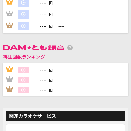
----
1
----
回
----
2
----
回
DAMに会員登録・ログインして
----
3
----
回
カラオケをもっと楽しもう！
再生回数ランキング
自宅でカラオケ歌い放題！
家族や友達と一緒に！練習にも！
----
1
----
回
----
2
----
回
----
3
----
回
関連カラオケサービス